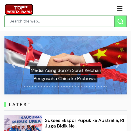
Previous
Next
Media Asing Soroti Surat Keluhan
Pengusaha China ke Prabowo
LATEST
Sukses Ekspor Pupuk ke Australia, RI
Juga Bidik Ne...