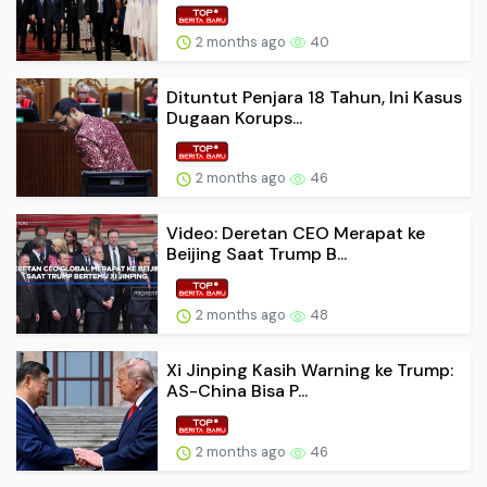
2 months ago
40
Dituntut Penjara 18 Tahun, Ini Kasus
Dugaan Korups...
2 months ago
46
Video: Deretan CEO Merapat ke
Beijing Saat Trump B...
2 months ago
48
Xi Jinping Kasih Warning ke Trump:
AS-China Bisa P...
2 months ago
46