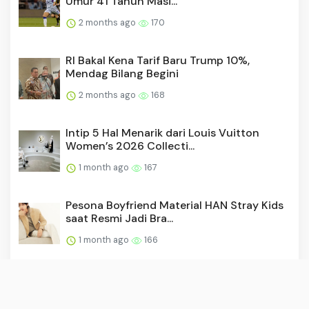
Umur 41 Tahun Masi...
2 months ago
170
RI Bakal Kena Tarif Baru Trump 10%,
Mendag Bilang Begini
2 months ago
168
Intip 5 Hal Menarik dari Louis Vuitton
Women’s 2026 Collecti...
1 month ago
167
Pesona Boyfriend Material HAN Stray Kids
saat Resmi Jadi Bra...
1 month ago
166
Video: Timur Tengah Makin Panas, Rudal
Houthi Serang Israel