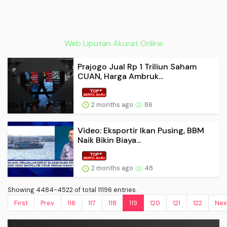
Web Liputan Akurat Online
Prajogo Jual Rp 1 Triliun Saham
CUAN, Harga Ambruk...
2 months ago
86
Video: Eksportir Ikan Pusing, BBM
Naik Bikin Biaya...
2 months ago
48
Showing 4484-4522 of total 11196 entries.
First
Prev.
116
117
118
119
120
121
122
Nex