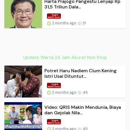
Harta Prajogo Pangestu Lenyap Rp
31,5 Triliun Dala...
2 months ago
51
Update Warta 24 Jam Akurat Non Stop
Potret Haru Nadiem Cium Kening
Istri Usai Dituntut...
2 months ago
49
Video: QRIS Makin Mendunia, Biaya
dan Gejolak Nila...
2 months ago
49