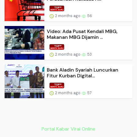
2 months ago
56
Video: Ada Pusat Kendali MBG,
Makanan MBG Dijamin ...
2 months ago
53
Bank Aladin Syariah Luncurkan
Fitur Kurban Digital...
2 months ago
57
Portal Kabar Viral Online