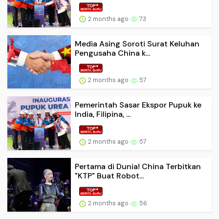
2 months ago
73
Media Asing Soroti Surat Keluhan
Pengusaha China k...
2 months ago
57
Pemerintah Sasar Ekspor Pupuk ke
India, Filipina, ...
2 months ago
57
Pertama di Dunia! China Terbitkan
"KTP" Buat Robot...
2 months ago
56