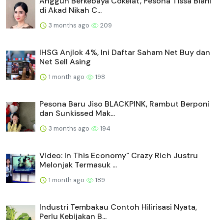
Anggun Berkebaya Cokelat, Pesona Tissa Biani
di Akad Nikah C...
3 months ago
209
IHSG Anjlok 4%, Ini Daftar Saham Net Buy dan
Net Sell Asing
1 month ago
198
Pesona Baru Jiso BLACKPINK, Rambut Berponi
dan Sunkissed Mak...
3 months ago
194
Video: In This Economy" Crazy Rich Justru
Melonjak Termasuk ...
1 month ago
189
Industri Tembakau Contoh Hilirisasi Nyata,
Perlu Kebijakan B...