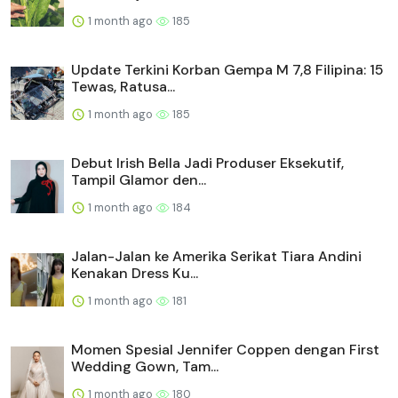
1 month ago
185
Update Terkini Korban Gempa M 7,8 Filipina: 15
Tewas, Ratusa...
1 month ago
185
Debut Irish Bella Jadi Produser Eksekutif,
Tampil Glamor den...
1 month ago
184
Jalan-Jalan ke Amerika Serikat Tiara Andini
Kenakan Dress Ku...
1 month ago
181
Momen Spesial Jennifer Coppen dengan First
Wedding Gown, Tam...
1 month ago
180