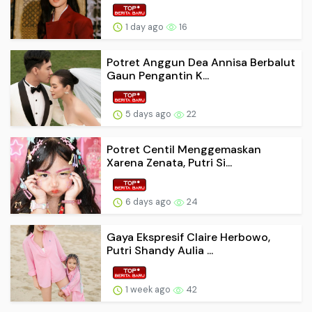
1 day ago
16
Potret Anggun Dea Annisa Berbalut
Gaun Pengantin K...
5 days ago
22
Potret Centil Menggemaskan
Xarena Zenata, Putri Si...
6 days ago
24
Gaya Ekspresif Claire Herbowo,
Putri Shandy Aulia ...
1 week ago
42