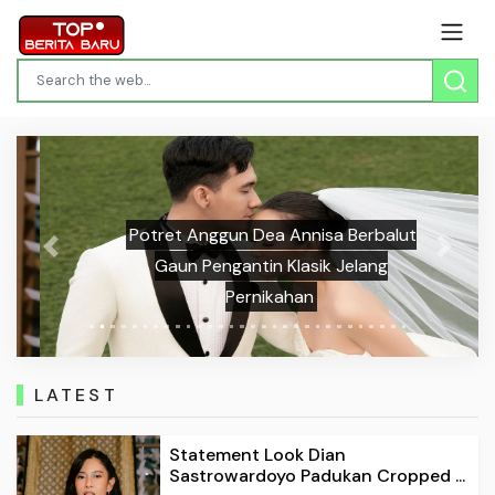
Potret Anggun Dea Annisa Berbalut
Previous
Next
Gaun Pengantin Klasik Jelang
Pernikahan
LATEST
Statement Look Dian
Sastrowardoyo Padukan Cropped ...