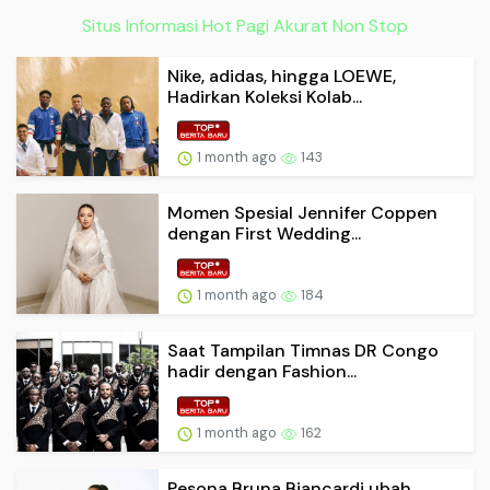
Situs Informasi Hot Pagi Akurat Non Stop
Nike, adidas, hingga LOEWE,
Hadirkan Koleksi Kolab...
1 month ago
143
Momen Spesial Jennifer Coppen
dengan First Wedding...
1 month ago
184
Saat Tampilan Timnas DR Congo
hadir dengan Fashion...
1 month ago
162
Pesona Bruna Biancardi ubah