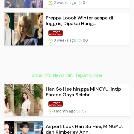
2 weeks ago
54
Preppy Loook Winter aespa di
Inggris, Dipakai Hang...
3 weeks ago
80
Situs Info News Dini Tepat Online
Han So Hee hingga MINGYU, Intip
Parade Gaya Selebr...
1 month ago
97
Airport Look Han So Hee, MINGYU,
dan Kimberley Ann...