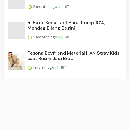
2 months ago
167
RI Bakal Kena Tarif Baru Trump 10%,
Mendag Bilang Begini
2 months ago
165
Pesona Boyfriend Material HAN Stray Kids
saat Resmi Jadi Bra...
1 month ago
164
Video: Timur Tengah Makin Panas, Rudal
Houthi Serang Israel
2 months ago
164
Intip 5 Hal Menarik dari Louis Vuitton
Women’s 2026 Collecti...
1 month ago
163