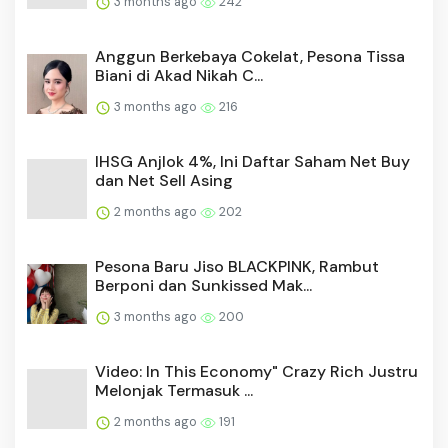
3 months ago
242
Anggun Berkebaya Cokelat, Pesona Tissa
Biani di Akad Nikah C...
3 months ago
216
IHSG Anjlok 4%, Ini Daftar Saham Net Buy
dan Net Sell Asing
2 months ago
202
Pesona Baru Jiso BLACKPINK, Rambut
Berponi dan Sunkissed Mak...
3 months ago
200
Video: In This Economy" Crazy Rich Justru
Melonjak Termasuk ...
2 months ago
191