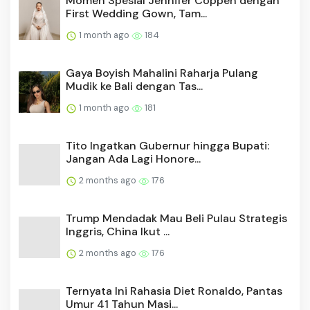
Momen Spesial Jennifer Coppen dengan
First Wedding Gown, Tam...
1 month ago
184
Gaya Boyish Mahalini Raharja Pulang
Mudik ke Bali dengan Tas...
1 month ago
181
Tito Ingatkan Gubernur hingga Bupati:
Jangan Ada Lagi Honore...
2 months ago
176
Trump Mendadak Mau Beli Pulau Strategis
Inggris, China Ikut ...
2 months ago
176
Ternyata Ini Rahasia Diet Ronaldo, Pantas
Umur 41 Tahun Masi...