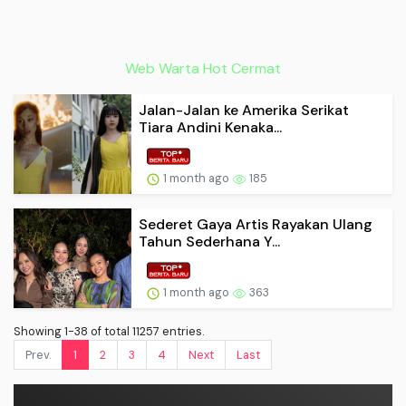
Web Warta Hot Cermat
Jalan-Jalan ke Amerika Serikat
Tiara Andini Kenaka...
1 month ago
185
Sederet Gaya Artis Rayakan Ulang
Tahun Sederhana Y...
1 month ago
363
Showing 1-38 of total 11257 entries.
Prev.
1
2
3
4
Next
Last