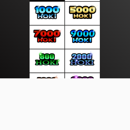
About Us
·
Contact Us
·
Terms & Conditions
·
© topberitabaru.com 2026. All rights are reserved