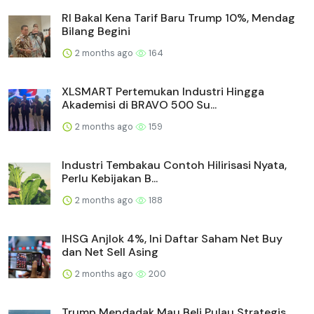
RI Bakal Kena Tarif Baru Trump 10%, Mendag
Bilang Begini
2 months ago
164
XLSMART Pertemukan Industri Hingga
Akademisi di BRAVO 500 Su...
2 months ago
159
Industri Tembakau Contoh Hilirisasi Nyata,
Perlu Kebijakan B...
2 months ago
188
IHSG Anjlok 4%, Ini Daftar Saham Net Buy
dan Net Sell Asing
2 months ago
200
Trump Mendadak Mau Beli Pulau Strategis