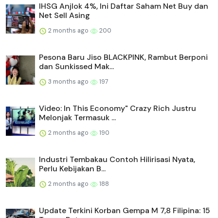
IHSG Anjlok 4%, Ini Daftar Saham Net Buy dan
Net Sell Asing
2 months ago
200
Pesona Baru Jiso BLACKPINK, Rambut Berponi
dan Sunkissed Mak...
3 months ago
197
Video: In This Economy" Crazy Rich Justru
Melonjak Termasuk ...
2 months ago
190
Industri Tembakau Contoh Hilirisasi Nyata,
Perlu Kebijakan B...
2 months ago
188
Update Terkini Korban Gempa M 7,8 Filipina: 15