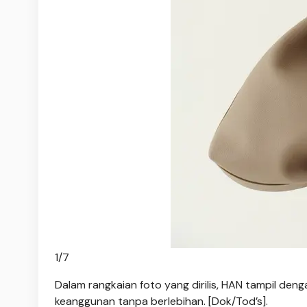
1
/
7
Dalam rangkaian foto yang dirilis, HAN tampil d
keanggunan tanpa berlebihan. [Dok/Tod’s].