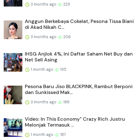
3 months ago
229
Anggun Berkebaya Cokelat, Pesona Tissa Biani
di Akad Nikah C...
3 months ago
206
IHSG Anjlok 4%, Ini Daftar Saham Net Buy dan
Net Sell Asing
1 month ago
195
Pesona Baru Jiso BLACKPINK, Rambut Berponi
dan Sunkissed Mak...
3 months ago
188
Video: In This Economy" Crazy Rich Justru
Melonjak Termasuk ...
1 month ago
187