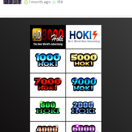
1 month ago
156