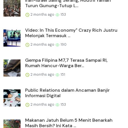
Iran-Israel Saling Serang, Houthi Yaman
Turun Gunung-Tutup L...
2 months ago
153
Video: In This Economy" Crazy Rich Justru
Melonjak Termasuk ...
2 months ago
190
Gempa Filipina M7,7 Terasa Sampai RI,
Rumah Hancur-Warga Ber...
2 months ago
151
Public Relations dalam Ancaman Banjir
Informasi Digital
2 months ago
153
Makanan Jatuh Belum 5 Menit Benarkah
Masih Bersih? Ini Kata ...