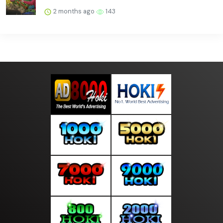
2 months ago
143