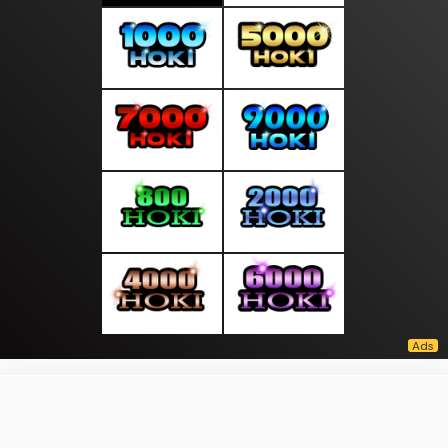
About Us
·
Contact Us
·
Terms & Conditions
·
© topberitabaru.com 2026. All rights are reserved