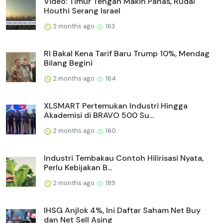
Video: Timur Tengah Makin Panas, Rudal
Houthi Serang Israel
2 months ago
163
RI Bakal Kena Tarif Baru Trump 10%, Mendag
Bilang Begini
2 months ago
164
XLSMART Pertemukan Industri Hingga
Akademisi di BRAVO 500 Su...
2 months ago
160
Industri Tembakau Contoh Hilirisasi Nyata,
Perlu Kebijakan B...
2 months ago
189
IHSG Anjlok 4%, Ini Daftar Saham Net Buy
dan Net Sell Asing