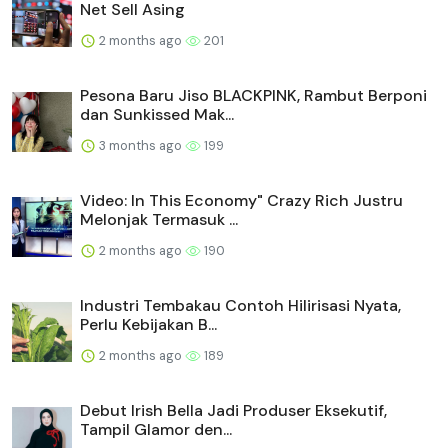
Net Sell Asing
2 months ago
201
Pesona Baru Jiso BLACKPINK, Rambut Berponi
dan Sunkissed Mak...
3 months ago
199
Video: In This Economy" Crazy Rich Justru
Melonjak Termasuk ...
2 months ago
190
Industri Tembakau Contoh Hilirisasi Nyata,
Perlu Kebijakan B...
2 months ago
189
Debut Irish Bella Jadi Produser Eksekutif,
Tampil Glamor den...