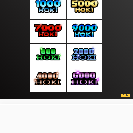
About Us
·
Contact Us
·
Terms & Conditions
·
© topberitabaru.com 2026. All rights are reserved