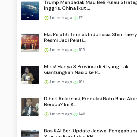
Trump Mendadak Mau Beli Pulau Strateg
Inggris, China Ikut ...
1 month ago
171
Eks Pelatih Timnas Indonesia Shin Tae-
Resmi Jadi Pelati...
1 month ago
155
Miris! Hanya 8 Provinsi di RI yang Tak
Gantungkan Nasib ke P...
1 month ago
151
Diberi Relaksasi, Produksi Batu Bara Aka
Berapa? Ini K...
1 month ago
149
Bos KAI Beri Update Jadwal Penggabun
Stasiun Karet dan BN...