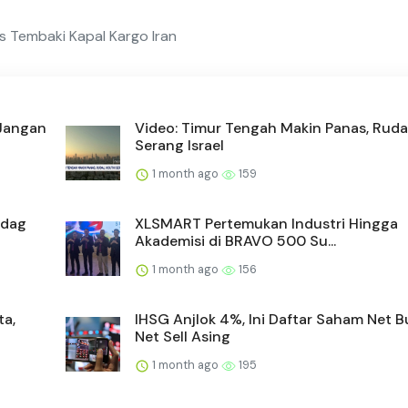
s Tembaki Kapal Kargo Iran
 Jangan
Video: Timur Tengah Makin Panas, Ruda
Serang Israel
1 month ago
159
ndag
XLSMART Pertemukan Industri Hingga
Akademisi di BRAVO 500 Su...
1 month ago
156
ta,
IHSG Anjlok 4%, Ini Daftar Saham Net 
Net Sell Asing
1 month ago
195