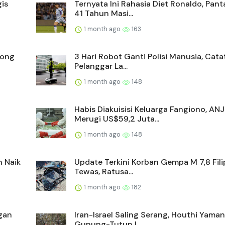
is
Ternyata Ini Rahasia Diet Ronaldo, Pan
41 Tahun Masi...
1 month ago
163
yong
3 Hari Robot Ganti Polisi Manusia, Cata
Pelanggar La...
1 month ago
148
Habis Diakuisisi Keluarga Fangiono, AN
Merugi US$59,2 Juta...
1 month ago
148
n Naik
Update Terkini Korban Gempa M 7,8 Filip
Tewas, Ratusa...
1 month ago
182
gan
Iran-Israel Saling Serang, Houthi Yama
Gunung-Tutup L...