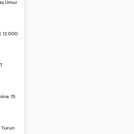
tas Umur
t 12.000
JT
ina: 15
n Turun