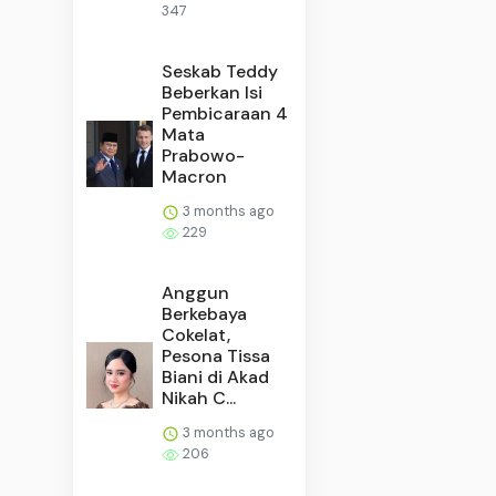
347
Seskab Teddy
Beberkan Isi
Pembicaraan 4
Mata
Prabowo-
Macron
3 months ago
229
Anggun
Berkebaya
Cokelat,
Pesona Tissa
Biani di Akad
Nikah C...
3 months ago
206