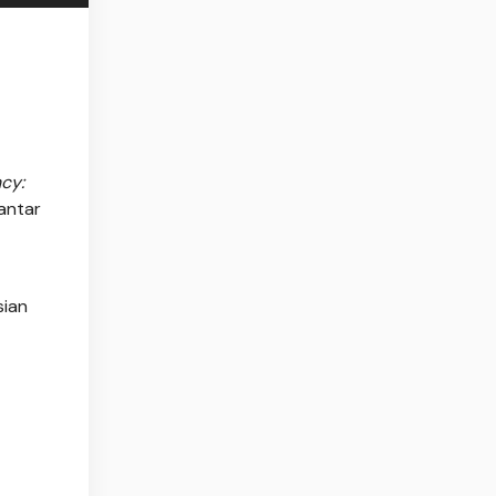
cy:
antar
sian