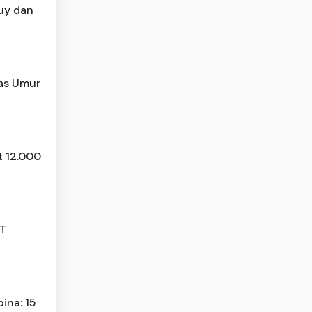
Buy dan
tas Umur
t 12.000
JT
ina: 15