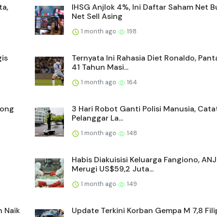
ta,
IHSG Anjlok 4%, Ini Daftar Saham Net 
Net Sell Asing
1 month ago
198
is
Ternyata Ini Rahasia Diet Ronaldo, Pan
41 Tahun Masi...
1 month ago
164
yong
3 Hari Robot Ganti Polisi Manusia, Cata
Pelanggar La...
1 month ago
148
Habis Diakuisisi Keluarga Fangiono, AN
Merugi US$59,2 Juta...
1 month ago
149
n Naik
Update Terkini Korban Gempa M 7,8 Filip