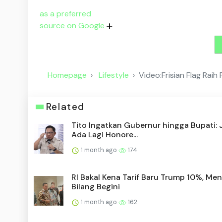
as a preferred
source on Google
Homepage
Lifestyle
Video:Frisian Flag Ra
Related
Tito Ingatkan Gubernur hingga Bupati:
Ada Lagi Honore...
1 month ago
174
RI Bakal Kena Tarif Baru Trump 10%, Me
Bilang Begini
1 month ago
162