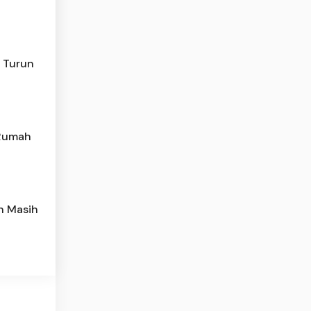
n Turun
 Rumah
h Masih