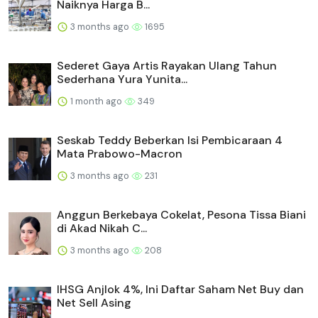
Naiknya Harga B...
3 months ago
1695
Sederet Gaya Artis Rayakan Ulang Tahun
Sederhana Yura Yunita...
1 month ago
349
Seskab Teddy Beberkan Isi Pembicaraan 4
Mata Prabowo-Macron
3 months ago
231
Anggun Berkebaya Cokelat, Pesona Tissa Biani
di Akad Nikah C...
3 months ago
208
IHSG Anjlok 4%, Ini Daftar Saham Net Buy dan
Net Sell Asing