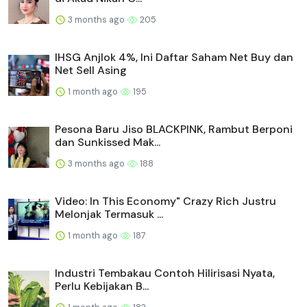
3 months ago
205
IHSG Anjlok 4%, Ini Daftar Saham Net Buy dan
Net Sell Asing
1 month ago
195
Pesona Baru Jiso BLACKPINK, Rambut Berponi
dan Sunkissed Mak...
3 months ago
188
Video: In This Economy" Crazy Rich Justru
Melonjak Termasuk ...
1 month ago
187
Industri Tembakau Contoh Hilirisasi Nyata,
Perlu Kebijakan B...