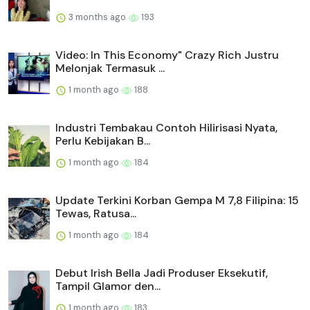
3 months ago
193
Video: In This Economy" Crazy Rich Justru
Melonjak Termasuk ...
1 month ago
188
Industri Tembakau Contoh Hilirisasi Nyata,
Perlu Kebijakan B...
1 month ago
184
Update Terkini Korban Gempa M 7,8 Filipina: 15
Tewas, Ratusa...
1 month ago
184
Debut Irish Bella Jadi Produser Eksekutif,
Tampil Glamor den...
1 month ago
183