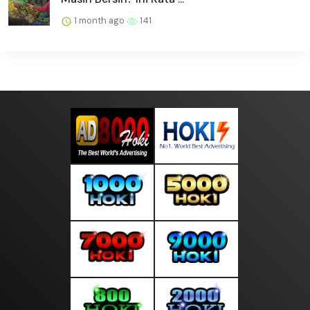
1 month ago
141