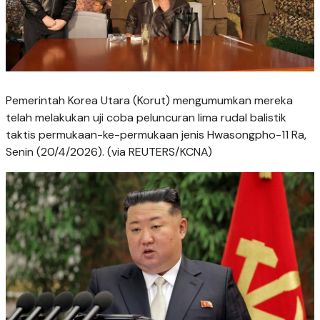
Pemerintah Korea Utara (Korut) mengumumkan mereka
telah melakukan uji coba peluncuran lima rudal balistik
taktis permukaan-ke-permukaan jenis Hwasongpho-11 Ra,
Senin (20/4/2026). (via REUTERS/KCNA)