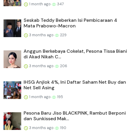
1 month ago
347
Seskab Teddy Beberkan Isi Pembicaraan 4
Mata Prabowo-Macron
3 months ago
229
Anggun Berkebaya Cokelat, Pesona Tissa Biani
di Akad Nikah C...
3 months ago
206
IHSG Anjlok 4%, Ini Daftar Saham Net Buy dan
Net Sell Asing
1 month ago
195
Pesona Baru Jiso BLACKPINK, Rambut Berponi
dan Sunkissed Mak...
3 months ago
190