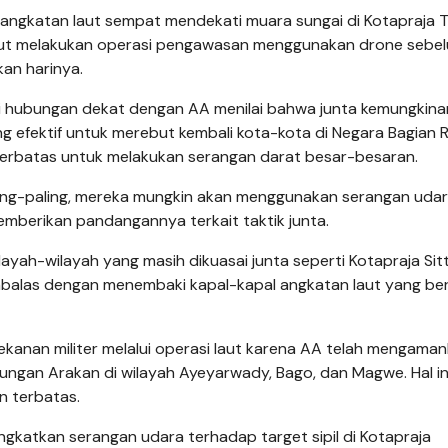
l angkatan laut sempat mendekati muara sungai di Kotapraja
ebut melakukan operasi pengawasan menggunakan drone sebe
kan harinya.
iki hubungan dekat dengan AA menilai bahwa junta kemungkina
 efektif untuk merebut kembali kota-kota di Negara Bagian R
 terbatas untuk melakukan serangan darat besar-besaran.
ling-paling, mereka mungkin akan menggunakan serangan uda
memberikan pandangannya terkait taktik junta.
layah-wilayah yang masih dikuasai junta seperti Kotapraja Si
mbalas dengan menembaki kapal-kapal angkatan laut yang ber
 tekanan militer melalui operasi laut karena AA telah mengama
nungan Arakan di wilayah Ayeyarwady, Bago, dan Magwe. Hal in
n terbatas.
ingkatkan serangan udara terhadap target sipil di Kotapraja