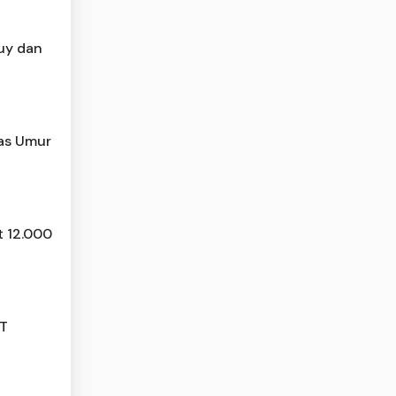
Buy dan
tas Umur
t 12.000
JT