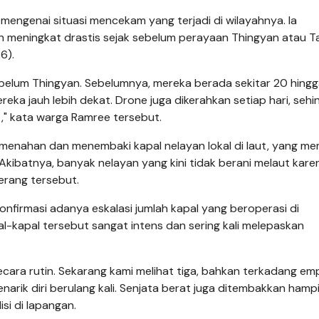
ngenai situasi mencekam yang terjadi di wilayahnya. Ia
h meningkat drastis sejak sebelum perayaan Thingyan atau T
6).
ebelum Thingyan. Sebelumnya, mereka berada sekitar 20 hingg
reka jauh lebih dekat. Drone juga dikerahkan setiap hari, sehi
," kata warga Ramree tersebut.
h menahan dan menembaki kapal nelayan lokal di laut, yang m
 Akibatnya, banyak nelayan yang kini tidak berani melaut kare
rang tersebut.
firmasi adanya eskalasi jumlah kapal yang beroperasi di
l-kapal tersebut sangat intens dan sering kali melepaskan
secara rutin. Sekarang kami melihat tiga, bahkan terkadang em
arik diri berulang kali. Senjata berat juga ditembakkan hampi
si di lapangan.