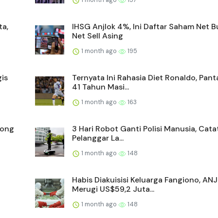
ta,
IHSG Anjlok 4%, Ini Daftar Saham Net 
Net Sell Asing
1 month ago
195
is
Ternyata Ini Rahasia Diet Ronaldo, Pan
41 Tahun Masi...
1 month ago
163
yong
3 Hari Robot Ganti Polisi Manusia, Cata
Pelanggar La...
1 month ago
148
Habis Diakuisisi Keluarga Fangiono, AN
Merugi US$59,2 Juta...
1 month ago
148