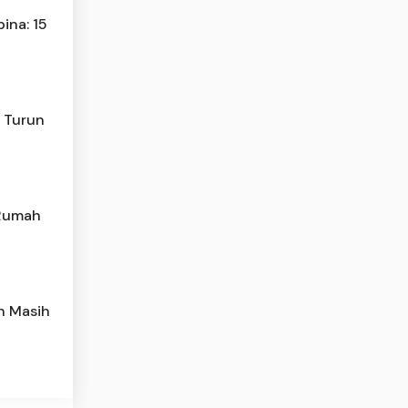
ina: 15
n Turun
 Rumah
h Masih