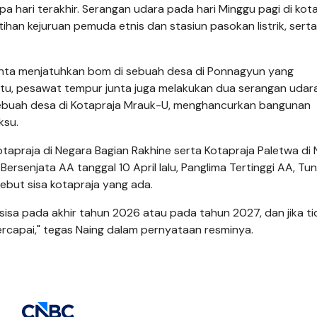
hari terakhir. Serangan udara pada hari Minggu pagi di kot
an kejuruan pemuda etnis dan stasiun pasokan listrik, serta
junta menjatuhkan bom di sebuah desa di Ponnagyun yang
tu, pesawat tempur junta juga melakukan dua serangan udar
ebuah desa di Kotapraja Mrauk-U, menghancurkan bangunan
ksu.
 kotapraja di Negara Bagian Rakhine serta Kotapraja Paletwa di
ersenjata AA tanggal 10 April lalu, Panglima Tertinggi AA, Tu
but sisa kotapraja yang ada.
isa pada akhir tahun 2026 atau pada tahun 2027, dan jika ti
rcapai," tegas Naing dalam pernyataan resminya.