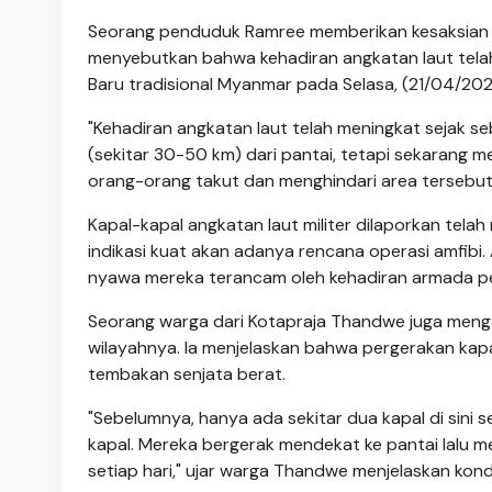
Seorang penduduk Ramree memberikan kesaksian me
menyebutkan bahwa kehadiran angkatan laut tela
Baru tradisional Myanmar pada Selasa, (21/04/202
"Kehadiran angkatan laut telah meningkat sejak s
(sekitar 30-50 km) dari pantai, tetapi sekarang me
orang-orang takut dan menghindari area tersebut
Kapal-kapal angkatan laut militer dilaporkan tela
indikasi kuat akan adanya rencana operasi amfibi.
nyawa mereka terancam oleh kehadiran armada pe
Seorang warga dari Kotapraja Thandwe juga mengon
wilayahnya. Ia menjelaskan bahwa pergerakan kapa
tembakan senjata berat.
"Sebelumnya, hanya ada sekitar dua kapal di sini 
kapal. Mereka bergerak mendekat ke pantai lalu men
setiap hari," ujar warga Thandwe menjelaskan kondi