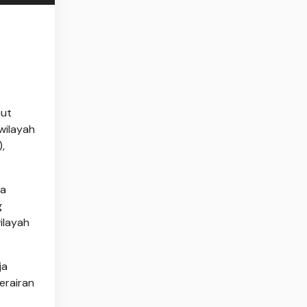
aut
wilayah
,
ta
g
ilayah
ja
erairan