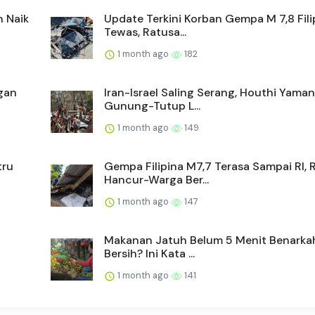
n Naik
Update Terkini Korban Gempa M 7,8 Filip
Tewas, Ratusa...
1 month ago
182
gan
Iran-Israel Saling Serang, Houthi Yama
Gunung-Tutup L...
1 month ago
149
tru
Gempa Filipina M7,7 Terasa Sampai RI,
Hancur-Warga Ber...
1 month ago
147
Makanan Jatuh Belum 5 Menit Benarka
Bersih? Ini Kata ...
1 month ago
141