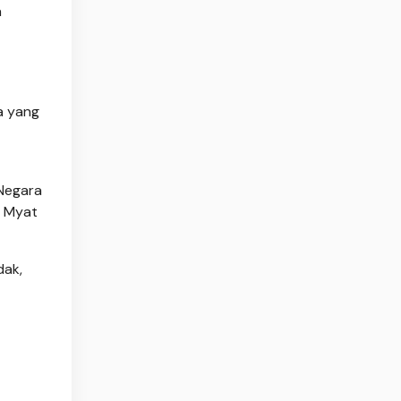
a
a yang
 Negara
n Myat
dak,