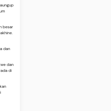
 Taungup
lum
n besar
akhine.
ra dan
ttwe dan
ada di
nkan
i