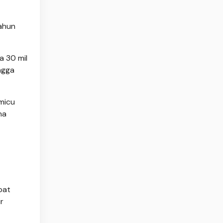
ahun
a 30 mil
ngga
emicu
na
pat
r