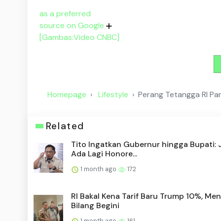
as a preferred
source on Google
[Gambas:Video CNBC]
Homepage
Lifestyle
Perang Tetangga RI Pan
Related
Tito Ingatkan Gubernur hingga Bupati:
Ada Lagi Honore...
1 month ago
172
RI Bakal Kena Tarif Baru Trump 10%, Me
Bilang Begini
1 month ago
161