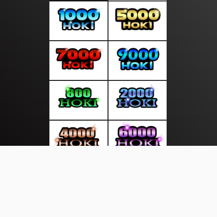
About Us
·
Contact Us
·
Terms & Conditions
·
© topberitabaru.com 2026. All rights are reserved