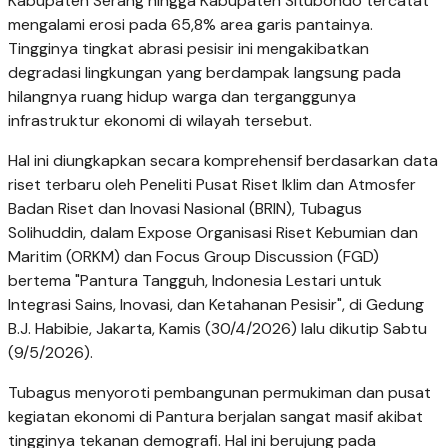
Kabupaten Serang hingga Kabupaten Situbondo tercatat
mengalami erosi pada 65,8% area garis pantainya.
Tingginya tingkat abrasi pesisir ini mengakibatkan
degradasi lingkungan yang berdampak langsung pada
hilangnya ruang hidup warga dan terganggunya
infrastruktur ekonomi di wilayah tersebut.
Hal ini diungkapkan secara komprehensif berdasarkan data
riset terbaru oleh Peneliti Pusat Riset Iklim dan Atmosfer
Badan Riset dan Inovasi Nasional (BRIN), Tubagus
Solihuddin, dalam Expose Organisasi Riset Kebumian dan
Maritim (ORKM) dan Focus Group Discussion (FGD)
bertema "Pantura Tangguh, Indonesia Lestari untuk
Integrasi Sains, Inovasi, dan Ketahanan Pesisir", di Gedung
B.J. Habibie, Jakarta, Kamis (30/4/2026) lalu dikutip Sabtu
(9/5/2026).
Tubagus menyoroti pembangunan permukiman dan pusat
kegiatan ekonomi di Pantura berjalan sangat masif akibat
tingginya tekanan demografi. Hal ini berujung pada