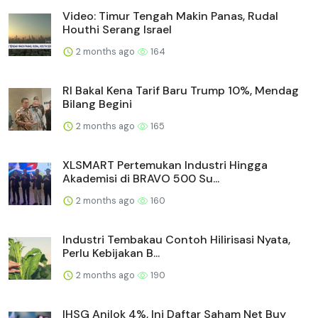
Video: Timur Tengah Makin Panas, Rudal
Houthi Serang Israel
2 months ago
164
RI Bakal Kena Tarif Baru Trump 10%, Mendag
Bilang Begini
2 months ago
165
XLSMART Pertemukan Industri Hingga
Akademisi di BRAVO 500 Su...
2 months ago
160
Industri Tembakau Contoh Hilirisasi Nyata,
Perlu Kebijakan B...
2 months ago
190
IHSG Anjlok 4%, Ini Daftar Saham Net Buy