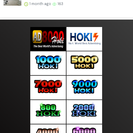
1 month ago
163