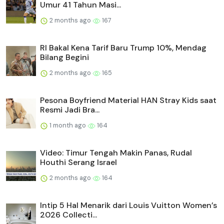
Umur 41 Tahun Masi...
2 months ago
167
RI Bakal Kena Tarif Baru Trump 10%, Mendag
Bilang Begini
2 months ago
165
Pesona Boyfriend Material HAN Stray Kids saat
Resmi Jadi Bra...
1 month ago
164
Video: Timur Tengah Makin Panas, Rudal
Houthi Serang Israel
2 months ago
164
Intip 5 Hal Menarik dari Louis Vuitton Women’s
2026 Collecti...