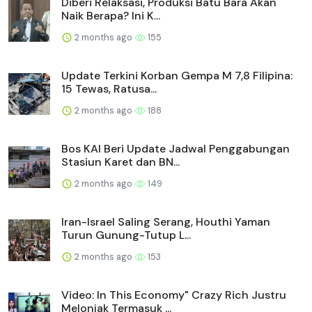
Diberi Relaksasi, Produksi Batu Bara Akan
Naik Berapa? Ini K...
2 months ago
155
Update Terkini Korban Gempa M 7,8 Filipina:
15 Tewas, Ratusa...
2 months ago
188
Bos KAI Beri Update Jadwal Penggabungan
Stasiun Karet dan BN...
2 months ago
149
Iran-Israel Saling Serang, Houthi Yaman
Turun Gunung-Tutup L...
2 months ago
153
Video: In This Economy" Crazy Rich Justru
Melonjak Termasuk ...