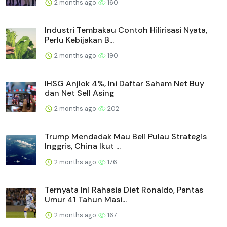
2 months ago
160
Industri Tembakau Contoh Hilirisasi Nyata,
Perlu Kebijakan B...
2 months ago
190
IHSG Anjlok 4%, Ini Daftar Saham Net Buy
dan Net Sell Asing
2 months ago
202
Trump Mendadak Mau Beli Pulau Strategis
Inggris, China Ikut ...
2 months ago
176
Ternyata Ini Rahasia Diet Ronaldo, Pantas
Umur 41 Tahun Masi...
2 months ago
167