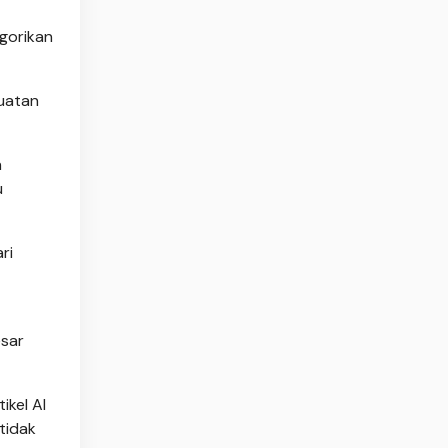
egorikan
buatan
h
u
ri
esar
ikel AI
tidak