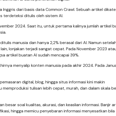
 Inggris dari basis data Common Crawl. Sebuah artikel dikat
s terdeteksi ditulis oleh sistem AI.
ovember 2024. Saat itu, untuk pertama kalinya jumlah artikel 
sia.
itulis manusia dan hanya 2,2% berasal dari AI. Namun setela
lain, lonjakan terjadi sangat cepat. Pada November 2023 ata
sa artikel buatan AI sudah mencapai 39%.
akhirnya menyalip konten manusia pada akhir 2024. Pada Janua
emasaran digital, blog, hingga situs informasi kini makin
u memproduksi tulisan lebih cepat, murah, dan dalam skala b
 besar soal kualitas, akurasi, dan keaslian informasi. Banjir art
ifikasi, hingga memicu penyebaran informasi menyesatkan bila 