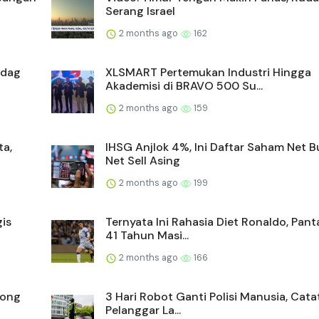
Serang Israel
2 months ago
162
ndag
XLSMART Pertemukan Industri Hingga
Akademisi di BRAVO 500 Su...
2 months ago
159
ta,
IHSG Anjlok 4%, Ini Daftar Saham Net 
Net Sell Asing
2 months ago
199
is
Ternyata Ini Rahasia Diet Ronaldo, Pan
41 Tahun Masi...
2 months ago
166
yong
3 Hari Robot Ganti Polisi Manusia, Cata
Pelanggar La...