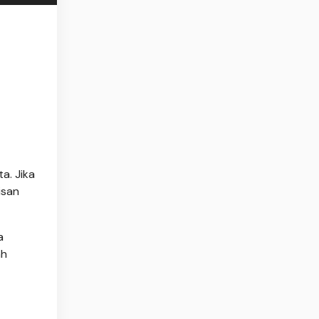
ta. Jika
isan
a
ah