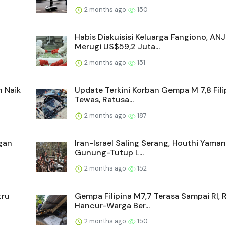
2 months ago
150
Habis Diakuisisi Keluarga Fangiono, AN
Merugi US$59,2 Juta...
2 months ago
151
n Naik
Update Terkini Korban Gempa M 7,8 Filip
Tewas, Ratusa...
2 months ago
187
gan
Iran-Israel Saling Serang, Houthi Yama
Gunung-Tutup L...
2 months ago
152
tru
Gempa Filipina M7,7 Terasa Sampai RI,
Hancur-Warga Ber...
2 months ago
150