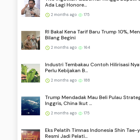
Ada Lagi Honore...
2 months ago
175
RI Bakal Kena Tarif Baru Trump 10%, Me
Bilang Begini
2 months ago
164
Industri Tembakau Contoh Hilirisasi Nya
Perlu Kebijakan B...
2 months ago
188
Trump Mendadak Mau Beli Pulau Strateg
Inggris, China Ikut ...
2 months ago
175
Eks Pelatih Timnas Indonesia Shin Tae-
Resmi Jadi Pelati...