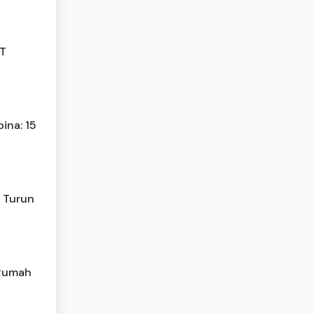
JT
ina: 15
n Turun
 Rumah