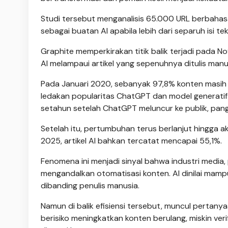
Studi tersebut menganalisis 65.000 URL berbahasa
sebagai buatan AI apabila lebih dari separuh isi tek
Graphite memperkirakan titik balik terjadi pada N
AI melampaui artikel yang sepenuhnya ditulis manu
Pada Januari 2020, sebanyak 97,8% konten masih d
ledakan popularitas ChatGPT dan model generatif 
setahun setelah ChatGPT meluncur ke publik, pang
Setelah itu, pertumbuhan terus berlanjut hingga 
2025, artikel AI bahkan tercatat mencapai 55,1%.
Fenomena ini menjadi sinyal bahwa industri media, p
mengandalkan otomatisasi konten. AI dinilai mamp
dibanding penulis manusia.
Namun di balik efisiensi tersebut, muncul pertanyaan
berisiko meningkatkan konten berulang, miskin ver