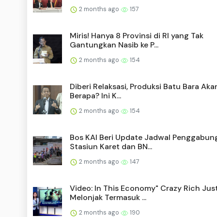
2 months ago
157
Miris! Hanya 8 Provinsi di RI yang Tak
Gantungkan Nasib ke P...
2 months ago
154
Diberi Relaksasi, Produksi Batu Bara Aka
Berapa? Ini K...
2 months ago
154
Bos KAI Beri Update Jadwal Penggabun
Stasiun Karet dan BN...
2 months ago
147
Video: In This Economy" Crazy Rich Jus
Melonjak Termasuk ...
2 months ago
190