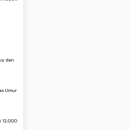
Buy dan
tas Umur
t 12.000