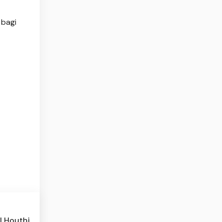
 bagi
l Houthi