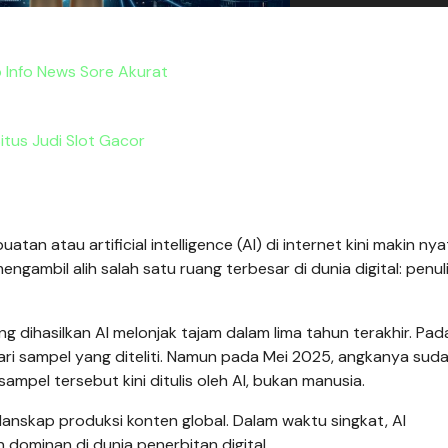
 Info News Sore Akurat
itus Judi Slot Gacor
tan atau artificial intelligence (AI) di internet kini makin nya
mengambil alih salah satu ruang terbesar di dunia digital: penul
ng dihasilkan AI melonjak tajam dalam lima tahun terakhir. Pad
dari sampel yang diteliti. Namun pada Mei 2025, angkanya sud
ampel tersebut kini ditulis oleh AI, bukan manusia.
anskap produksi konten global. Dalam waktu singkat, AI
 dominan di dunia penerbitan digital.