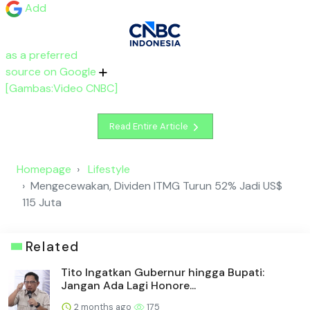
Add
as a preferred
source on Google
[Gambas:Video CNBC]
Read Entire Article
Homepage
Lifestyle
Mengecewakan, Dividen ITMG Turun 52% Jadi US$
115 Juta
Related
Tito Ingatkan Gubernur hingga Bupati:
Jangan Ada Lagi Honore...
2 months ago
175