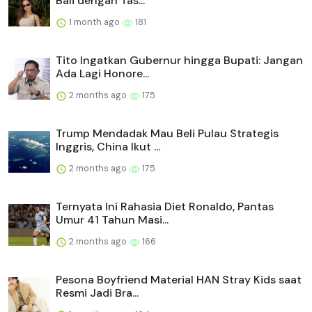
Bali dengan Tas...
1 month ago
181
Tito Ingatkan Gubernur hingga Bupati: Jangan
Ada Lagi Honore...
2 months ago
175
Trump Mendadak Mau Beli Pulau Strategis
Inggris, China Ikut ...
2 months ago
175
Ternyata Ini Rahasia Diet Ronaldo, Pantas
Umur 41 Tahun Masi...
2 months ago
166
Pesona Boyfriend Material HAN Stray Kids saat
Resmi Jadi Bra...