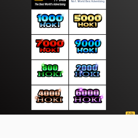
About Us
·
Contact Us
·
Terms & Conditions
·