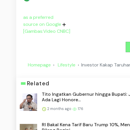
as a preferred
source on Google
[Gambas:Video CNBC]
Homepage
Lifestyle
Investor Kakap Taruha
Related
Tito Ingatkan Gubernur hingga Bupati:
Ada Lagi Honore...
2 months ago
176
RI Bakal Kena Tarif Baru Trump 10%, Me