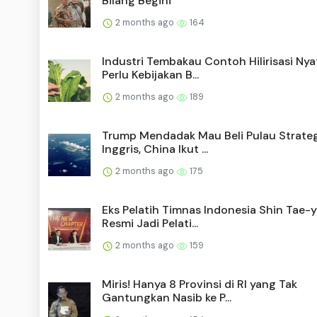
Bilang Begini
2 months ago
164
Industri Tembakau Contoh Hilirisasi Nya
Perlu Kebijakan B...
2 months ago
189
Trump Mendadak Mau Beli Pulau Strateg
Inggris, China Ikut ...
2 months ago
175
Eks Pelatih Timnas Indonesia Shin Tae-
Resmi Jadi Pelati...
2 months ago
159
Miris! Hanya 8 Provinsi di RI yang Tak
Gantungkan Nasib ke P...