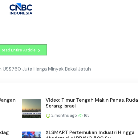
Read Entire Article
n US$760 Juta Harga Minyak Bakal Jatuh
 Jangan
Video: Timur Tengah Makin Panas, Ruda
Serang Israel
2 months ago
163
ndag
XLSMART Pertemukan Industri Hingga