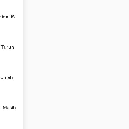
ina: 15
n Turun
 Rumah
h Masih