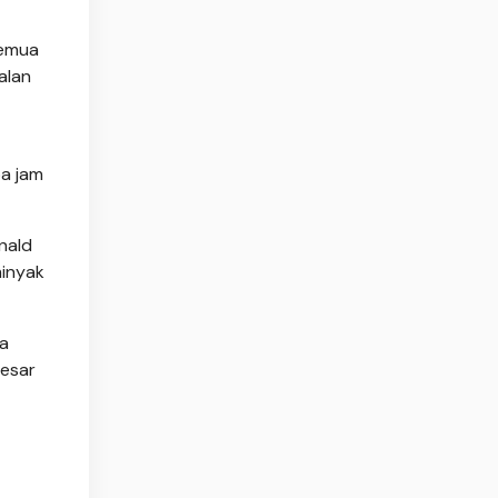
semua
alan
pa jam
nald
inyak
ka
besar