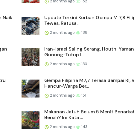
2 months ago
152
n Naik
Update Terkini Korban Gempa M 7,8 Filip
Tewas, Ratusa...
2 months ago
188
gan
Iran-Israel Saling Serang, Houthi Yama
Gunung-Tutup L...
2 months ago
153
tru
Gempa Filipina M7,7 Terasa Sampai RI,
Hancur-Warga Ber...
2 months ago
151
Makanan Jatuh Belum 5 Menit Benarka
Bersih? Ini Kata ...
2 months ago
143