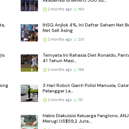
Akademisi di BRAVO 500 Su...
2 months ago
160
ta,
IHSG Anjlok 4%, Ini Daftar Saham Net 
Net Sell Asing
2 months ago
201
is
Ternyata Ini Rahasia Diet Ronaldo, Pan
41 Tahun Masi...
2 months ago
166
yong
3 Hari Robot Ganti Polisi Manusia, Cata
Pelanggar La...
2 months ago
151
Habis Diakuisisi Keluarga Fangiono, AN
Merugi US$59,2 Juta...