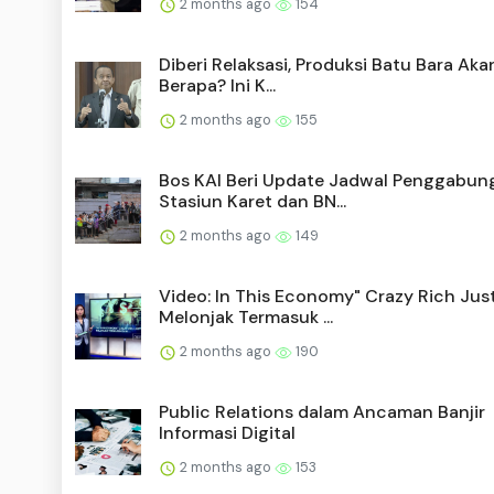
2 months ago
154
Diberi Relaksasi, Produksi Batu Bara Aka
Berapa? Ini K...
2 months ago
155
Bos KAI Beri Update Jadwal Penggabun
Stasiun Karet dan BN...
2 months ago
149
Video: In This Economy" Crazy Rich Jus
Melonjak Termasuk ...
2 months ago
190
Public Relations dalam Ancaman Banjir
Informasi Digital
2 months ago
153