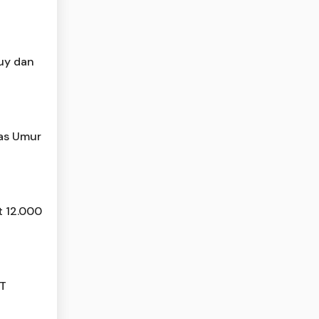
Buy dan
tas Umur
t 12.000
JT