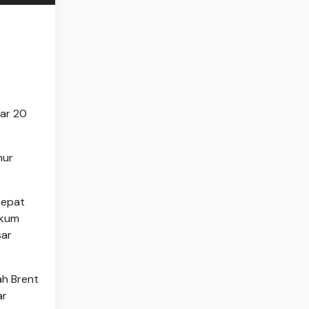
ar 20
mur
tepat
ukum
sar
ah Brent
ar