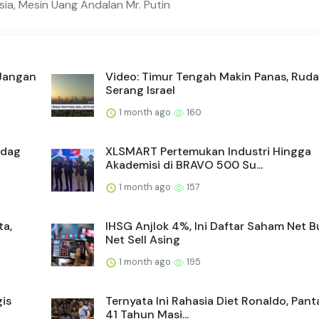
sia, Mesin Uang Andalan Mr. Putin
 Jangan
Video: Timur Tengah Makin Panas, Ruda
Serang Israel
1 month ago
160
ndag
XLSMART Pertemukan Industri Hingga
Akademisi di BRAVO 500 Su...
1 month ago
157
ta,
IHSG Anjlok 4%, Ini Daftar Saham Net 
Net Sell Asing
1 month ago
195
is
Ternyata Ini Rahasia Diet Ronaldo, Pan
41 Tahun Masi...