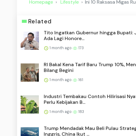
Homepage
Lifestyle
Ini 10 Raksasa Migas Ru
Related
Tito Ingatkan Gubernur hingga Bupati:
Ada Lagi Honore...
1 month ago
173
RI Bakal Kena Tarif Baru Trump 10%, Me
Bilang Begini
1 month ago
161
Industri Tembakau Contoh Hilirisasi Nya
Perlu Kebijakan B...
1 month ago
183
Trump Mendadak Mau Beli Pulau Strateg
Inggris, China Ikut ...