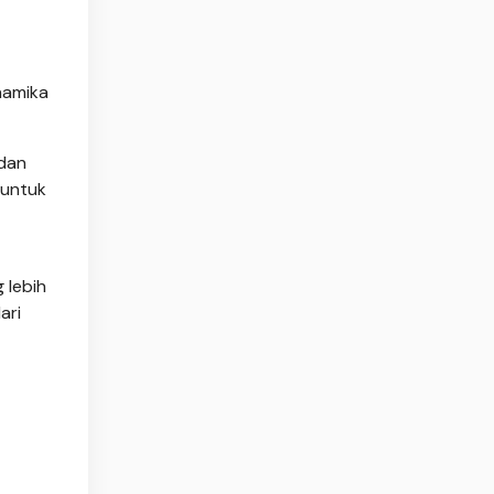
namika
dan
 untuk
 lebih
ari