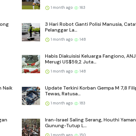
1 month ago
163
yong
3 Hari Robot Ganti Polisi Manusia, Cata
Pelanggar La...
1 month ago
148
Habis Diakuisisi Keluarga Fangiono, AN
Merugi US$59,2 Juta...
1 month ago
148
n Naik
Update Terkini Korban Gempa M 7,8 Filip
Tewas, Ratusa...
1 month ago
183
gan
Iran-Israel Saling Serang, Houthi Yama
Gunung-Tutup L...
1 month ago
150