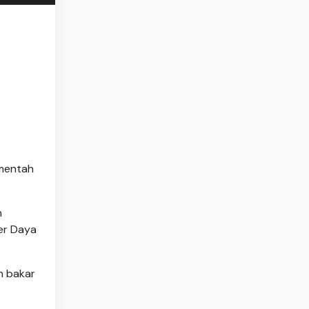
 mentah
n
ber Daya
n bakar