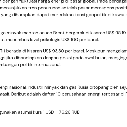
dengan fluktuasi harga energi di pasar global. Pada perdag
i menunjukkan tren penurunan setelah pasar merespons positi
n, yang diharapkan dapat meredakan tensi geopolitik di kawas
rga minyak mentah acuan Brent bergerak di kisaran US$ 98,19
at menembus level psikologis US$ 100 per barel.
I) berada di kisaran US$ 93,30 per barel. Meskipun mengalam
nggi jika dibandingkan dengan posisi pada awal bulan, menging
mbangan politik internasional.
gi nasional, industri minyak dan gas Rusia ditopang oleh sej
asif. Berikut adalah daftar 10 perusahaan energi terbesar di 
ggunakan asumsi kurs 1 USD = 76,26 RUB.