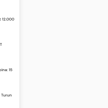
t 12.000
JT
ina: 15
n Turun