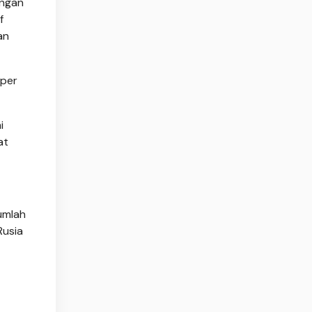
angan
f
an
 per
i
at
umlah
Rusia