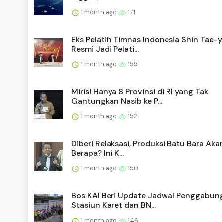
1 month ago
171
Eks Pelatih Timnas Indonesia Shin Tae-
Resmi Jadi Pelati...
1 month ago
155
Miris! Hanya 8 Provinsi di RI yang Tak
Gantungkan Nasib ke P...
1 month ago
152
Diberi Relaksasi, Produksi Batu Bara Aka
Berapa? Ini K...
1 month ago
150
Bos KAI Beri Update Jadwal Penggabun
Stasiun Karet dan BN...
1 month ago
146