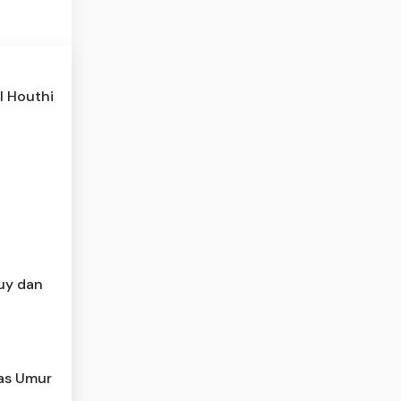
l Houthi
Buy dan
tas Umur