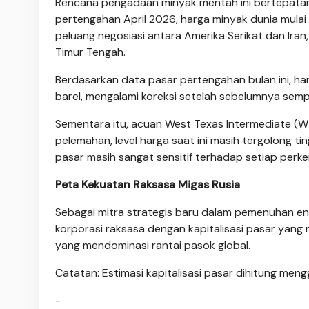
Rencana pengadaan minyak mentah ini bertepatan 
pertengahan April 2026, harga minyak dunia mula
peluang negosiasi antara Amerika Serikat dan Ira
Timur Tengah.
Berdasarkan data pasar pertengahan bulan ini, ha
barel, mengalami koreksi setelah sebelumnya semp
Sementara itu, acuan West Texas Intermediate (WT
pelemahan, level harga saat ini masih tergolong ti
pasar masih sangat sensitif terhadap setiap perke
Peta Kekuatan Raksasa Migas Rusia
Sebagai mitra strategis baru dalam pemenuhan ener
korporasi raksasa dengan kapitalisasi pasar yang m
yang mendominasi rantai pasok global.
Catatan: Estimasi kapitalisasi pasar dihitung men
-