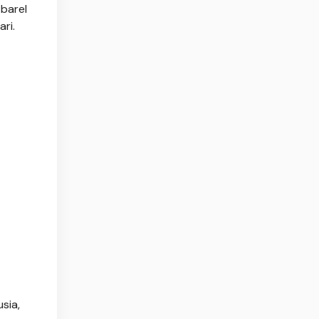
 barel
ri.
sia,