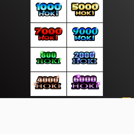
About Us
·
Contact Us
·
Terms & Conditions
·
© topberitabaru.com 2026. All rights are reserved