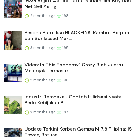
IHSG Anjlok 4%, Ini Daftar Saham Net Buy dan
Net Sell Asing
2 months ago
198
Pesona Baru Jiso BLACKPINK, Rambut Berponi
dan Sunkissed Mak...
3 months ago
195
Video: In This Economy" Crazy Rich Justru
Melonjak Termasuk ...
2 months ago
190
Industri Tembakau Contoh Hilirisasi Nyata,
Perlu Kebijakan B...
2 months ago
187
Update Terkini Korban Gempa M 7,8 Filipina: 15
Tewas, Ratusa...