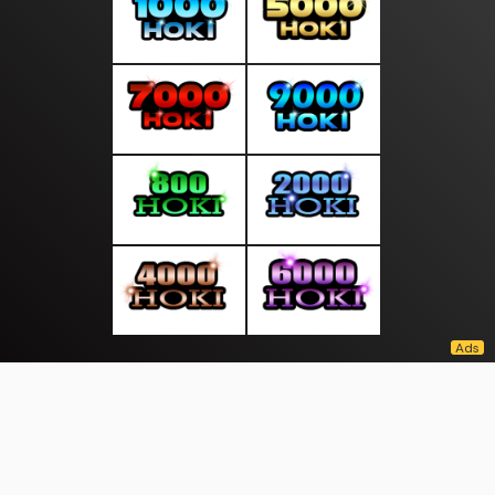
About Us
·
Contact Us
·
Terms & Conditions
·
© topberitabaru.com 2026. All rights are reserved