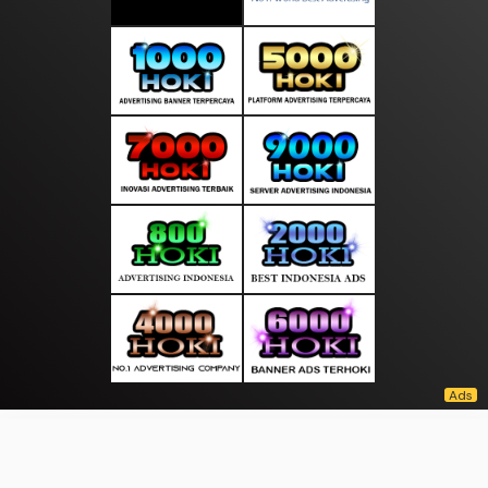
About Us
·
Contact Us
·
Terms & Conditions
·