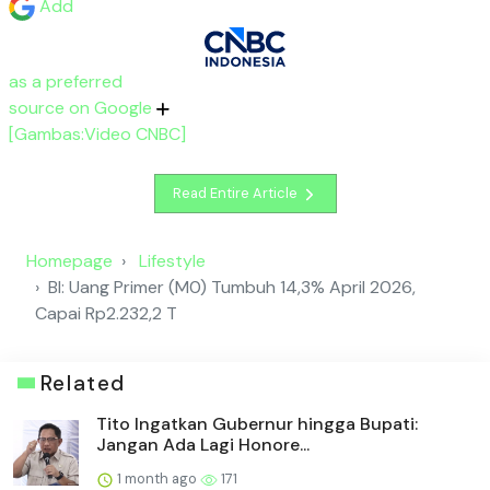
Add
as a preferred
source on Google
[Gambas:Video CNBC]
Read Entire Article
Homepage
Lifestyle
BI: Uang Primer (M0) Tumbuh 14,3% April 2026,
Capai Rp2.232,2 T
Related
Tito Ingatkan Gubernur hingga Bupati:
Jangan Ada Lagi Honore...
1 month ago
171