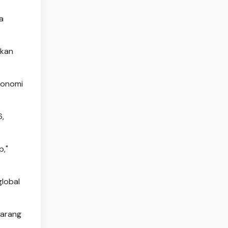
a
 kan
konomi
6,
p,"
global
karang