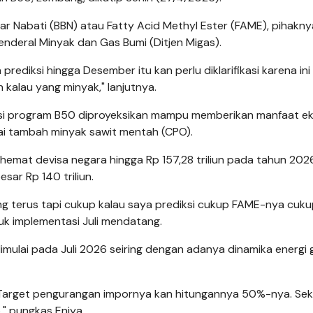
r Nabati (BBN) atau Fatty Acid Methyl Ester (FAME), pihakny
nderal Minyak dan Gas Bumi (Ditjen Migas).
rediksi hingga Desember itu kan perlu diklarifikasi karena ini
kalau yang minyak," lanjutnya.
si program B50 diproyeksikan mampu memberikan manfaat e
ilai tambah minyak sawit mentah (CPO).
nghemat devisa negara hingga Rp 157,28 triliun pada tahun 202
ar Rp 140 triliun.
ng terus tapi cukup kalau saya prediksi cukup FAME-nya cuku
uk implementasi Juli mendatang.
ulai pada Juli 2026 seiring dengan adanya dinamika energi 
s. Target pengurangan impornya kan hitungannya 50%-nya. Se
," pungkas Eniya.