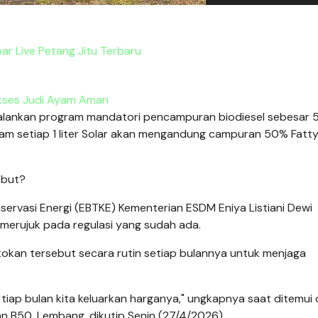
r Live Petang Jitu Terbaru
kses Judi Ayam Aman
alankan program mandatori pencampuran biodiesel sebesar
alam setiap 1 liter Solar akan mengandung campuran 50% Fatt
ebut?
nservasi Energi (EBTKE) Kementerian ESDM Eniya Listiani Dewi
merujuk pada regulasi yang sudah ada.
okan tersebut secara rutin setiap bulannya untuk menjaga
n tiap bulan kita keluarkan harganya," ungkapnya saat ditemui 
lan B50, Lembang, dikutip Senin (27/4/2026).