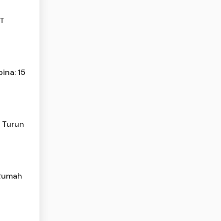
JT
ina: 15
n Turun
 Rumah