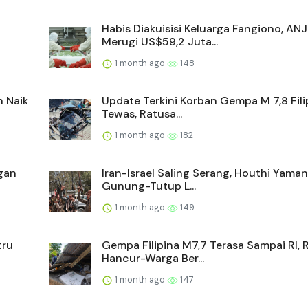
Habis Diakuisisi Keluarga Fangiono, AN
Merugi US$59,2 Juta...
1 month ago
148
n Naik
Update Terkini Korban Gempa M 7,8 Filip
Tewas, Ratusa...
1 month ago
182
gan
Iran-Israel Saling Serang, Houthi Yama
Gunung-Tutup L...
1 month ago
149
tru
Gempa Filipina M7,7 Terasa Sampai RI,
Hancur-Warga Ber...
1 month ago
147