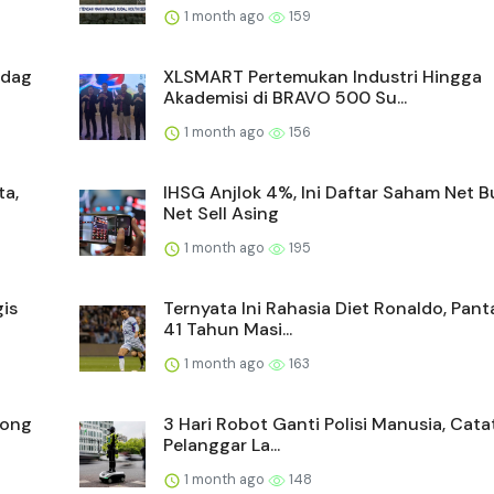
1 month ago
159
ndag
XLSMART Pertemukan Industri Hingga
Akademisi di BRAVO 500 Su...
1 month ago
156
ta,
IHSG Anjlok 4%, Ini Daftar Saham Net 
Net Sell Asing
1 month ago
195
is
Ternyata Ini Rahasia Diet Ronaldo, Pan
41 Tahun Masi...
1 month ago
163
yong
3 Hari Robot Ganti Polisi Manusia, Cata
Pelanggar La...
1 month ago
148