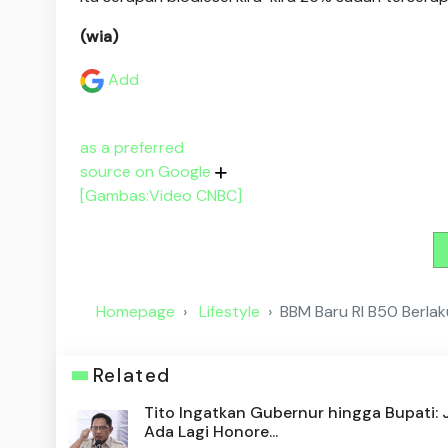
(wia)
Add
as a preferred
source on Google
[Gambas:Video CNBC]
Homepage
Lifestyle
BBM Baru RI B50 Berlak
Related
Tito Ingatkan Gubernur hingga Bupati:
Ada Lagi Honore...