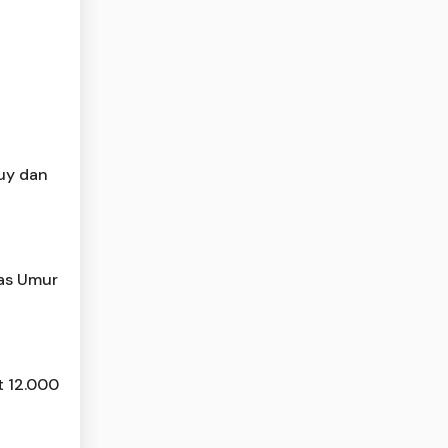
Buy dan
tas Umur
t 12.000