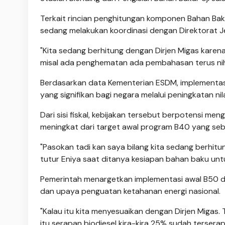
Terkait rincian penghitungan komponen Bahan Baka
sedang melakukan koordinasi dengan Direktorat Je
"Kita sedang berhitung dengan Dirjen Migas karena p
misal ada penghematan ada pembahasan terus nih 
Berdasarkan data Kementerian ESDM, implementa
yang signifikan bagi negara melalui peningkatan n
Dari sisi fiskal, kebijakan tersebut berpotensi me
meningkat dari target awal program B40 yang sebes
"Pasokan tadi kan saya bilang kita sedang berhitu
tutur Eniya saat ditanya kesiapan bahan baku unt
Pemerintah menargetkan implementasi awal B50 dim
dan upaya penguatan ketahanan energi nasional.
"Kalau itu kita menyesuaikan dengan Dirjen Miga
itu serapan biodiesel kira-kira 25% sudah terserap