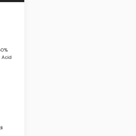
 50%
y Acid
di