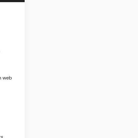
n
n web
rs
,