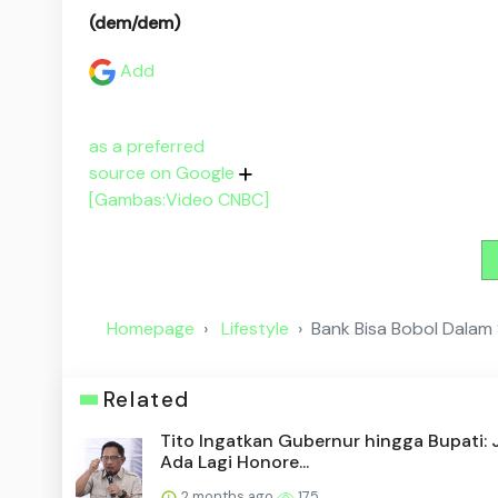
(dem/dem)
Add
as a preferred
source on Google
[Gambas:Video CNBC]
Homepage
Lifestyle
Bank Bisa Bobol Dalam 
Related
Tito Ingatkan Gubernur hingga Bupati:
Ada Lagi Honore...
2 months ago
175