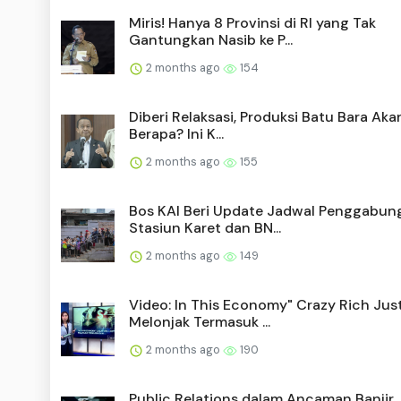
Miris! Hanya 8 Provinsi di RI yang Tak
Gantungkan Nasib ke P...
2 months ago
154
Diberi Relaksasi, Produksi Batu Bara Aka
Berapa? Ini K...
2 months ago
155
Bos KAI Beri Update Jadwal Penggabun
Stasiun Karet dan BN...
2 months ago
149
Video: In This Economy" Crazy Rich Jus
Melonjak Termasuk ...
2 months ago
190
Public Relations dalam Ancaman Banjir