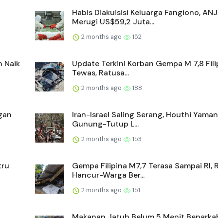
Habis Diakuisisi Keluarga Fangiono, AN
Merugi US$59,2 Juta...
2 months ago
152
n Naik
Update Terkini Korban Gempa M 7,8 Filip
Tewas, Ratusa...
2 months ago
188
gan
Iran-Israel Saling Serang, Houthi Yama
Gunung-Tutup L...
2 months ago
153
tru
Gempa Filipina M7,7 Terasa Sampai RI,
Hancur-Warga Ber...
2 months ago
151
Makanan Jatuh Belum 5 Menit Benarka