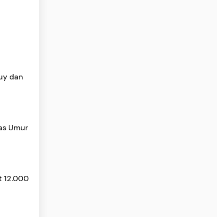
Buy dan
tas Umur
t 12.000