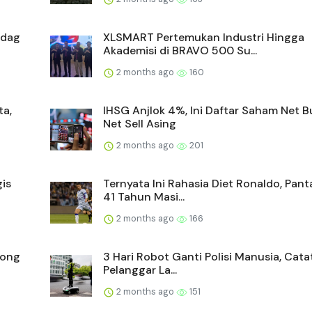
ndag
XLSMART Pertemukan Industri Hingga
Akademisi di BRAVO 500 Su...
2 months ago
160
ta,
IHSG Anjlok 4%, Ini Daftar Saham Net 
Net Sell Asing
2 months ago
201
is
Ternyata Ini Rahasia Diet Ronaldo, Pan
41 Tahun Masi...
2 months ago
166
yong
3 Hari Robot Ganti Polisi Manusia, Cata
Pelanggar La...
2 months ago
151