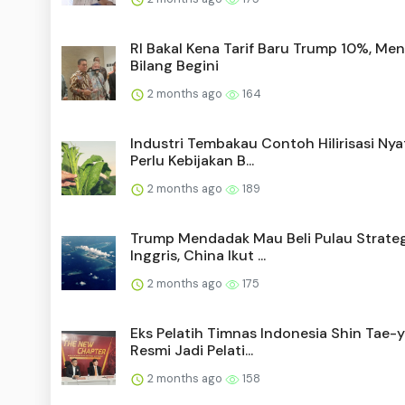
RI Bakal Kena Tarif Baru Trump 10%, Me
Bilang Begini
2 months ago
164
Industri Tembakau Contoh Hilirisasi Nya
Perlu Kebijakan B...
2 months ago
189
Trump Mendadak Mau Beli Pulau Strateg
Inggris, China Ikut ...
2 months ago
175
Eks Pelatih Timnas Indonesia Shin Tae-
Resmi Jadi Pelati...
2 months ago
158