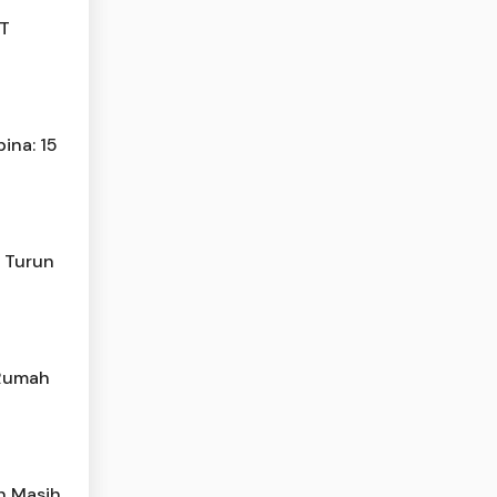
JT
ina: 15
n Turun
 Rumah
h Masih