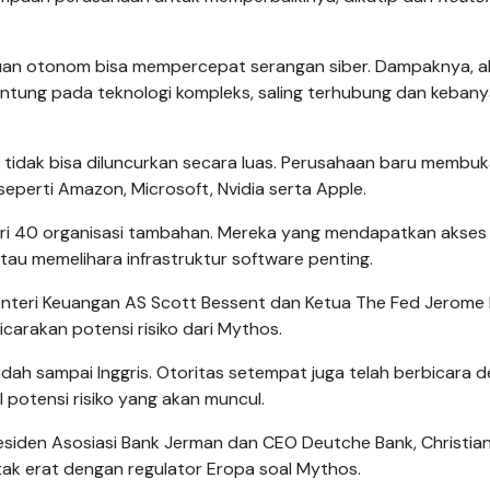
uan otonom bisa mempercepat serangan siber. Dampaknya, a
ntung pada teknologi kompleks, saling terhubung dan keban
tidak bisa diluncurkan secara luas. Perusahaan baru membuk
perti Amazon, Microsoft, Nvidia serta Apple.
ari 40 organisasi tambahan. Mereka yang mendapatkan akses
au memelihara infrastruktur software penting.
teri Keuangan AS Scott Bessent dan Ketua The Fed Jerome 
arakan potensi risiko dari Mythos.
udah sampai Inggris. Otoritas setempat juga telah berbicara 
potensi risiko yang akan muncul.
esiden Asosiasi Bank Jerman dan CEO Deutche Bank, Christia
ak erat dengan regulator Eropa soal Mythos.