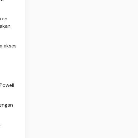
kan
yakan
a akses
Powell
dengan
n