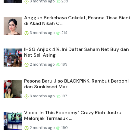
3 months ago
238
Anggun Berkebaya Cokelat, Pesona Tissa Biani
di Akad Nikah C...
3 months ago
214
IHSG Anjlok 4%, Ini Daftar Saham Net Buy dan
Net Sell Asing
2 months ago
199
Pesona Baru Jiso BLACKPINK, Rambut Berponi
dan Sunkissed Mak...
3 months ago
197
Video: In This Economy" Crazy Rich Justru
Melonjak Termasuk ...
2 months ago
190