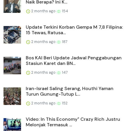
Naik Berapa? Ini K...
2 months ago
154
Update Terkini Korban Gempa M 7,8 Filipina:
15 Tewas, Ratusa...
2 months ago
187
Bos KAI Beri Update Jadwal Penggabungan
Stasiun Karet dan BN...
2 months ago
147
Iran-Israel Saling Serang, Houthi Yaman
Turun Gunung-Tutup L...
2 months ago
152
Video: In This Economy" Crazy Rich Justru
Melonjak Termasuk ...