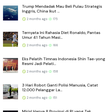
Trump Mendadak Mau Beli Pulau Strategis
Inggris, China Ikut ...
2 months ago
175
Ternyata Ini Rahasia Diet Ronaldo, Pantas
Umur 41 Tahun Masi...
2 months ago
166
Eks Pelatih Timnas Indonesia Shin Tae-yong
Resmi Jadi Pelati...
2 months ago
158
3 Hari Robot Ganti Polisi Manusia, Catat
12.000 Pelanggar La...
2 months ago
151
Miris! Hanya 8 Provinsi di RI yang Tak