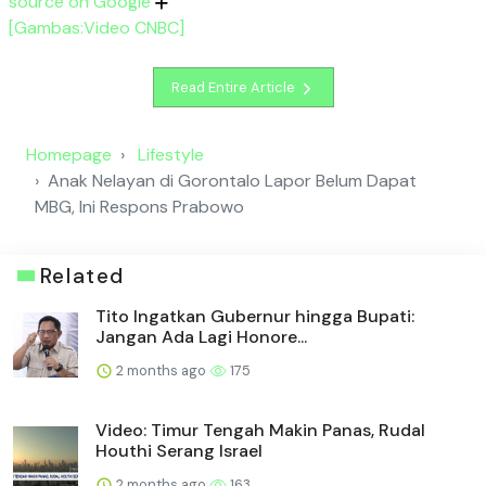
source on Google
[Gambas:Video CNBC]
Read Entire Article
Homepage
Lifestyle
Anak Nelayan di Gorontalo Lapor Belum Dapat
MBG, Ini Respons Prabowo
Related
Tito Ingatkan Gubernur hingga Bupati:
Jangan Ada Lagi Honore...
2 months ago
175
Video: Timur Tengah Makin Panas, Rudal
Houthi Serang Israel
2 months ago
163