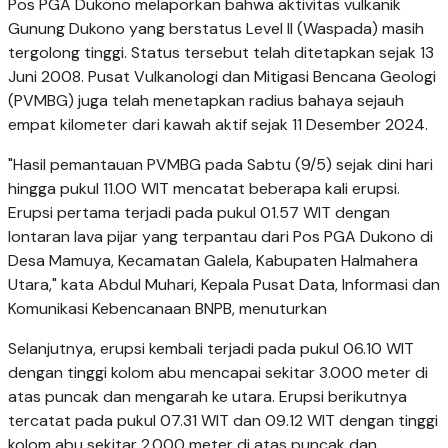
Pos PGA Dukono melaporkan bahwa aktivitas vulkanik
Gunung Dukono yang berstatus Level II (Waspada) masih
tergolong tinggi. Status tersebut telah ditetapkan sejak 13
Juni 2008. Pusat Vulkanologi dan Mitigasi Bencana Geologi
(PVMBG) juga telah menetapkan radius bahaya sejauh
empat kilometer dari kawah aktif sejak 11 Desember 2024.
"Hasil pemantauan PVMBG pada Sabtu (9/5) sejak dini hari
hingga pukul 11.00 WIT mencatat beberapa kali erupsi.
Erupsi pertama terjadi pada pukul 01.57 WIT dengan
lontaran lava pijar yang terpantau dari Pos PGA Dukono di
Desa Mamuya, Kecamatan Galela, Kabupaten Halmahera
Utara," kata Abdul Muhari, Kepala Pusat Data, Informasi dan
Komunikasi Kebencanaan BNPB, menuturkan
Selanjutnya, erupsi kembali terjadi pada pukul 06.10 WIT
dengan tinggi kolom abu mencapai sekitar 3.000 meter di
atas puncak dan mengarah ke utara. Erupsi berikutnya
tercatat pada pukul 07.31 WIT dan 09.12 WIT dengan tinggi
kolom abu sekitar 2.000 meter di atas puncak dan