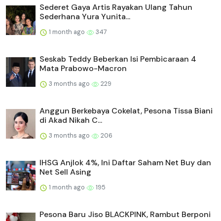
Sederet Gaya Artis Rayakan Ulang Tahun
Sederhana Yura Yunita...
1 month ago
347
Seskab Teddy Beberkan Isi Pembicaraan 4
Mata Prabowo-Macron
3 months ago
229
Anggun Berkebaya Cokelat, Pesona Tissa Biani
di Akad Nikah C...
3 months ago
206
IHSG Anjlok 4%, Ini Daftar Saham Net Buy dan
Net Sell Asing
1 month ago
195
Pesona Baru Jiso BLACKPINK, Rambut Berponi