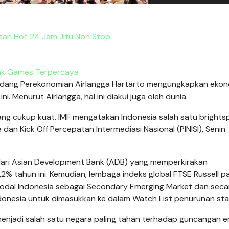
utan Hot 24 Jam Jitu Non Stop
nk Games Terpercaya
Bidang Perekonomian Airlangga Hartarto mengungkapkan eko
i. Menurut Airlangga, hal ini diakui juga oleh dunia.
ang cukup kuat. IMF mengatakan Indonesia salah satu brights
e dan Kick Off Percepatan Intermediasi Nasional (PINISI), Senin
ari Asian Development Bank (ADB) yang memperkirakan
% tahun ini. Kemudian, lembaga indeks global FTSE Russell p
odal Indonesia sebagai Secondary Emerging Market dan seca
onesia untuk dimasukkan ke dalam Watch List penurunan sta
njadi salah satu negara paling tahan terhadap guncangan e