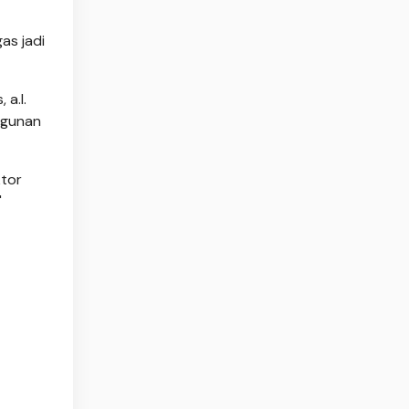
as jadi
a.l.
angunan
ktor
"