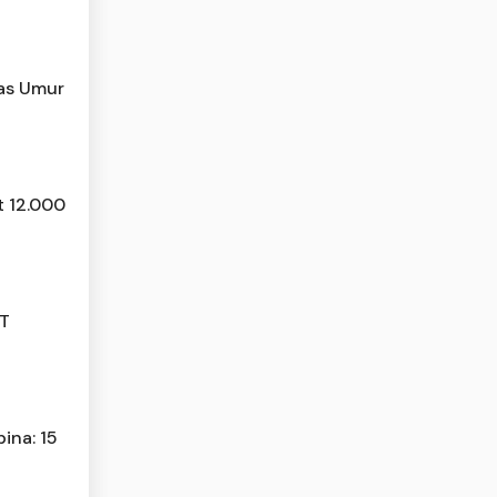
tas Umur
t 12.000
JT
ina: 15