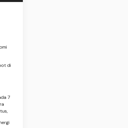
nomi
pot di
ada 7
ra
tus,
nergi