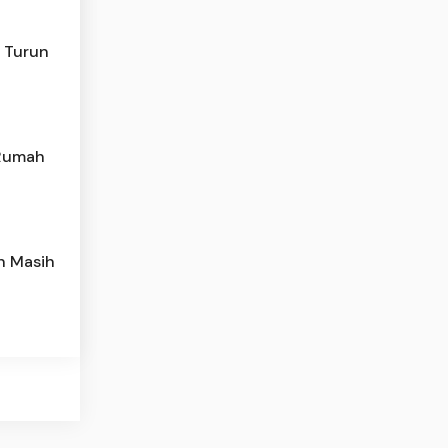
n Turun
 Rumah
h Masih