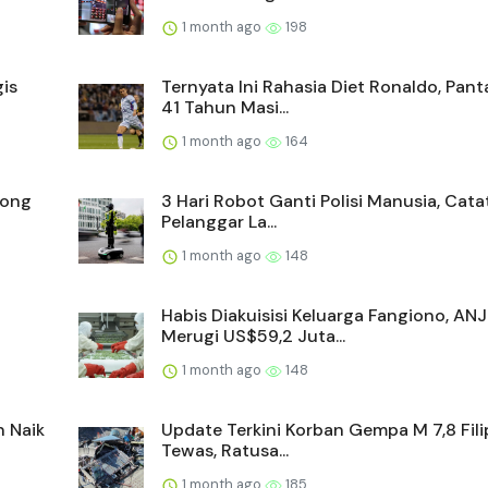
1 month ago
198
is
Ternyata Ini Rahasia Diet Ronaldo, Pan
41 Tahun Masi...
1 month ago
164
yong
3 Hari Robot Ganti Polisi Manusia, Cata
Pelanggar La...
1 month ago
148
Habis Diakuisisi Keluarga Fangiono, AN
Merugi US$59,2 Juta...
1 month ago
148
n Naik
Update Terkini Korban Gempa M 7,8 Filip
Tewas, Ratusa...
1 month ago
185