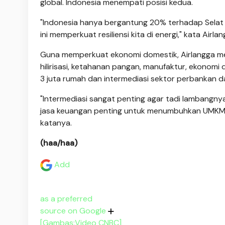
global. Indonesia menempati posisi kedua.
"Indonesia hanya bergantung 20% terhadap Selat H
ini memperkuat resiliensi kita di energi," kata Airlan
Guna memperkuat ekonomi domestik, Airlangga mem
hilirisasi, ketahanan pangan, manufaktur, ekonomi
3 juta rumah dan intermediasi sektor perbankan d
"Intermediasi sangat penting agar tadi lambangnya
jasa keuangan penting untuk menumbuhkan UMKM, 
katanya.
(haa/haa)
Add
as a preferred
source on Google
[Gambas:Video CNBC]