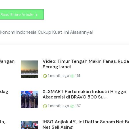
Read Entire Article
 Ekonomi Indonesia Cukup Kuat, Ini Alasannya!
 Jangan
Video: Timur Tengah Makin Panas, Ruda
Serang Israel
1 month ago
161
ndag
XLSMART Pertemukan Industri Hingga
Akademisi di BRAVO 500 Su...
1 month ago
157
ta,
IHSG Anjlok 4%, Ini Daftar Saham Net 
Net Sell Asing