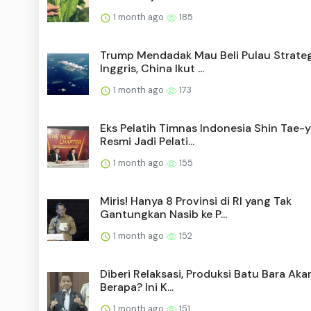
1 month ago
185
Trump Mendadak Mau Beli Pulau Strateg
Inggris, China Ikut ...
1 month ago
173
Eks Pelatih Timnas Indonesia Shin Tae-
Resmi Jadi Pelati...
1 month ago
155
Miris! Hanya 8 Provinsi di RI yang Tak
Gantungkan Nasib ke P...
1 month ago
152
Diberi Relaksasi, Produksi Batu Bara Aka
Berapa? Ini K...
1 month ago
151