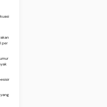
kuasi
rakan
l per
sumur
nyak
esisir
 yang