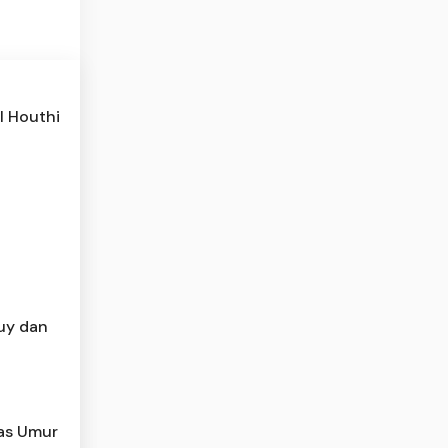
l Houthi
Buy dan
tas Umur