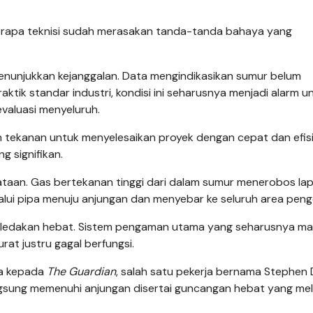
beberapa teknisi sudah merasakan tanda-tanda bahaya yang
menunjukkan kejanggalan. Data mengindikasikan sumur belum
ktik standar industri, kondisi ini seharusnya menjadi alarm u
valuasi menyeluruh.
 tekanan untuk menyelesaikan proyek dengan cepat dan efisi
g signifikan.
ataan. Gas bertekanan tinggi dari dalam sumur menerobos lap
lalui pipa menuju anjungan dan menyebar ke seluruh area pen
icu ledakan hebat. Sistem pengaman utama yang seharusnya 
at justru gagal berfungsi.
ya kepada
The Guardian
, salah satu pekerja bernama Stephen 
angsung memenuhi anjungan disertai guncangan hebat yang m