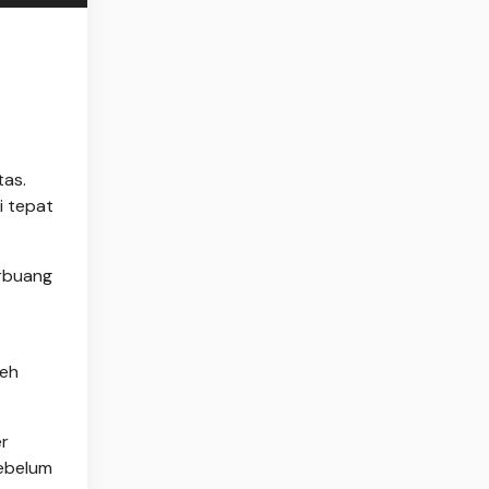
tas.
i tepat
erbuang
leh
er
sebelum