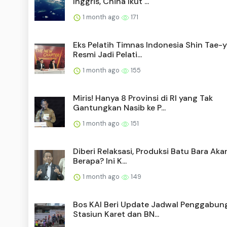
Inggris, China Ikut ...
1 month ago
171
Eks Pelatih Timnas Indonesia Shin Tae-
Resmi Jadi Pelati...
1 month ago
155
Miris! Hanya 8 Provinsi di RI yang Tak
Gantungkan Nasib ke P...
1 month ago
151
Diberi Relaksasi, Produksi Batu Bara Aka
Berapa? Ini K...
1 month ago
149
Bos KAI Beri Update Jadwal Penggabun
Stasiun Karet dan BN...