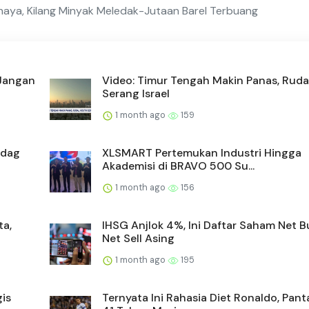
haya, Kilang Minyak Meledak-Jutaan Barel Terbuang
 Jangan
Video: Timur Tengah Makin Panas, Ruda
Serang Israel
1 month ago
159
ndag
XLSMART Pertemukan Industri Hingga
Akademisi di BRAVO 500 Su...
1 month ago
156
ta,
IHSG Anjlok 4%, Ini Daftar Saham Net 
Net Sell Asing
1 month ago
195
is
Ternyata Ini Rahasia Diet Ronaldo, Pan