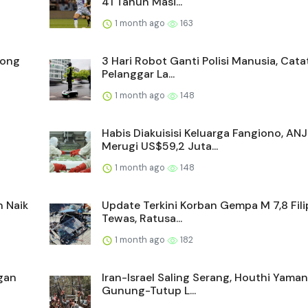
41 Tahun Masi...
1 month ago
163
yong
3 Hari Robot Ganti Polisi Manusia, Cata
Pelanggar La...
1 month ago
148
Habis Diakuisisi Keluarga Fangiono, AN
Merugi US$59,2 Juta...
1 month ago
148
n Naik
Update Terkini Korban Gempa M 7,8 Filip
Tewas, Ratusa...
1 month ago
182
gan
Iran-Israel Saling Serang, Houthi Yama
Gunung-Tutup L...