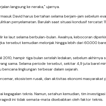
jalan langsung ke neraka," ujarnya.
termasuk David harus bertahan selama berjam-jam sebelum eva
ulitkan penyelamatan. Barulah saat situasi kondusif tercatat 11
ir ke laut selama berbulan-bulan. Awalnya, kebocoran diperki
ngka tersebut kemudian melonjak hingga lebih dari 60.000 bare
i 2010, hampir tiga bulan setelah ledakan, sebelum akhirnya 
ng sama. Selama periode tersebut, sekitar 4,9 juta barel mi
u bencana lingkungan terbesar dalam sejarah.
tercemar, ekosistem rusak, dan aktivitas ekonomi masyarakat p
 kegagalan teknis. Namun, setahun kemudian, tim investigasi
ragedi ini tidak semata-mata disebabkan oleh faktor teknis.