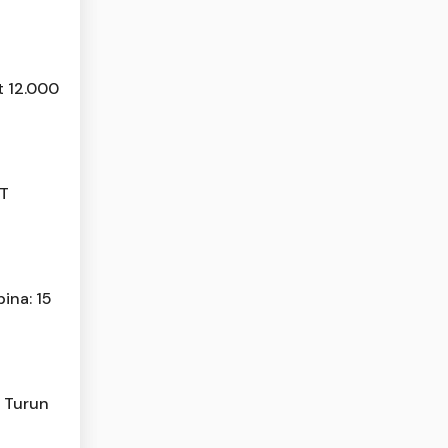
t 12.000
JT
ina: 15
n Turun