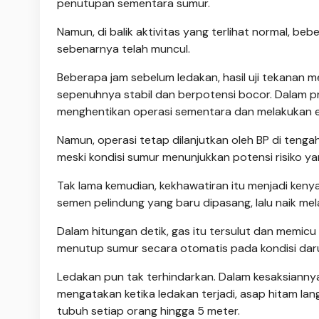
penutupan sementara sumur.
Namun, di balik aktivitas yang terlihat normal, 
sebenarnya telah muncul.
Beberapa jam sebelum ledakan, hasil uji tekanan 
sepenuhnya stabil dan berpotensi bocor. Dalam pra
menghentikan operasi sementara dan melakukan e
Namun, operasi tetap dilanjutkan oleh
BP
di tengah
meski kondisi sumur menunjukkan potensi risiko yan
Tak lama kemudian, kekhawatiran itu menjadi keny
semen pelindung yang baru dipasang, lalu naik me
Dalam hitungan detik, gas itu tersulut dan mem
menutup sumur secara otomatis pada kondisi darur
Ledakan pun tak terhindarkan. Dalam kesaksiann
mengatakan ketika ledakan terjadi, asap hitam l
tubuh setiap orang hingga 5 meter.