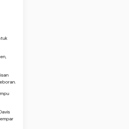
ntuk
en,
isan
geboran.
mampu
Davis
elempar