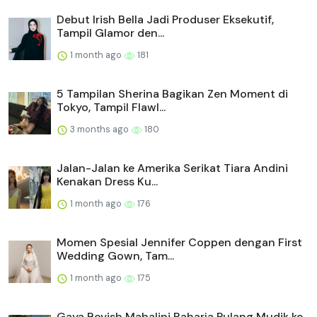
Debut Irish Bella Jadi Produser Eksekutif,
Tampil Glamor den...
1 month ago
181
5 Tampilan Sherina Bagikan Zen Moment di
Tokyo, Tampil Flawl...
3 months ago
180
Jalan-Jalan ke Amerika Serikat Tiara Andini
Kenakan Dress Ku...
1 month ago
176
Momen Spesial Jennifer Coppen dengan First
Wedding Gown, Tam...
1 month ago
175
Gaya Boyish Mahalini Raharja Pulang Mudik ke