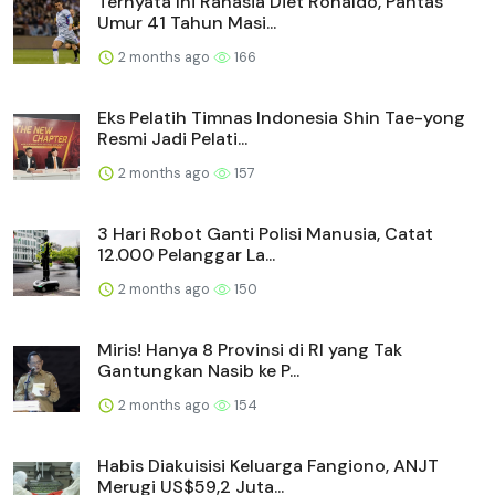
Ternyata Ini Rahasia Diet Ronaldo, Pantas
Umur 41 Tahun Masi...
2 months ago
166
Eks Pelatih Timnas Indonesia Shin Tae-yong
Resmi Jadi Pelati...
2 months ago
157
3 Hari Robot Ganti Polisi Manusia, Catat
12.000 Pelanggar La...
2 months ago
150
Miris! Hanya 8 Provinsi di RI yang Tak
Gantungkan Nasib ke P...
2 months ago
154
Habis Diakuisisi Keluarga Fangiono, ANJT
Merugi US$59,2 Juta...