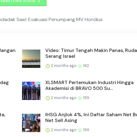
Read Entire Article
ndadak Saat Evakuasi Penumpang MV Hondius
 Jangan
Video: Timur Tengah Makin Panas, Ruda
Serang Israel
2 months ago
162
ndag
XLSMART Pertemukan Industri Hingga
Akademisi di BRAVO 500 Su...
2 months ago
159
ta,
IHSG Anjlok 4%, Ini Daftar Saham Net 
Net Sell Asing
2 months ago
199