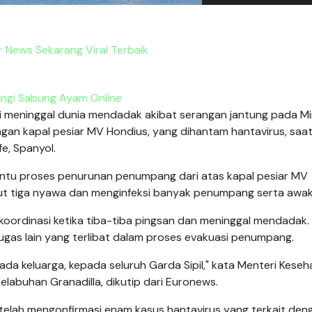
 News Sekarang Viral Terbaik
ungi Sabung Ayam Online
i meninggal dunia mendadak akibat serangan jantung pada M
an kapal pesiar MV Hondius, yang dihantam hantavirus, saa
fe, Spanyol.
antu proses penurunan penumpang dari atas kapal pesiar MV
ut tiga nyawa dan menginfeksi banyak penumpang serta awak
ordinasi ketika tiba-tiba pingsan dan meninggal mendadak. 
ugas lain yang terlibat dalam proses evakuasi penumpang.
a keluarga, kepada seluruh Garda Sipil," kata Menteri Keseh
pelabuhan Granadilla, dikutip dari Euronews.
 telah mengonfirmasi enam kasus hantavirus yang terkait den