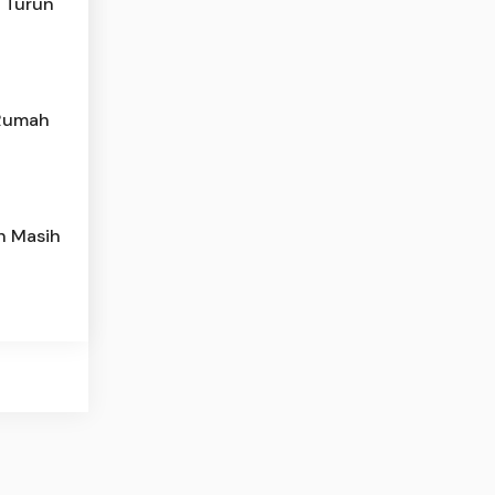
n Turun
 Rumah
h Masih