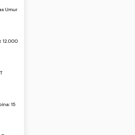
tas Umur
t 12.000
JT
ina: 15