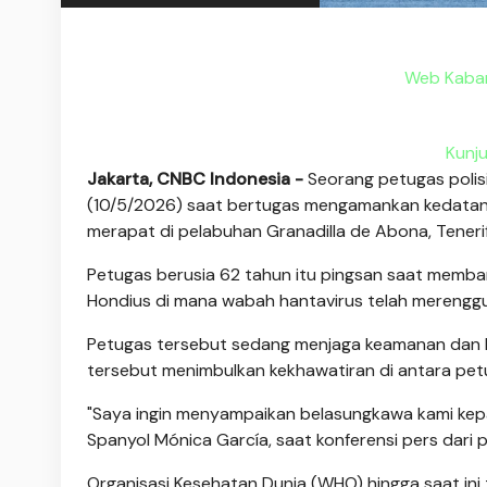
Web Kabar
Kunj
Jakarta, CNBC Indonesia -
Seorang petugas polis
(10/5/2026) saat bertugas mengamankan kedatang
merapat di pelabuhan Granadilla de Abona, Teneri
Petugas berusia 62 tahun itu pingsan saat memb
Hondius di mana wabah hantavirus telah merengg
Petugas tersebut sedang menjaga keamanan dan ko
tersebut menimbulkan kekhawatiran di antara pet
"Saya ingin menyampaikan belasungkawa kami kepad
Spanyol Mónica García, saat konferensi pers dari 
Organisasi Kesehatan Dunia (WHO) hingga saat ini