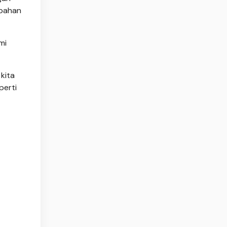
mbahan
mi
kita
perti