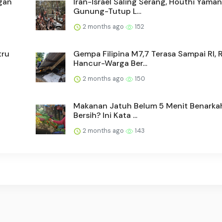
gan
Iran-Israel Saling Serang, Houthi Yama
Gunung-Tutup L...
2 months ago
152
tru
Gempa Filipina M7,7 Terasa Sampai RI,
Hancur-Warga Ber...
2 months ago
150
Makanan Jatuh Belum 5 Menit Benarka
Bersih? Ini Kata ...
2 months ago
143