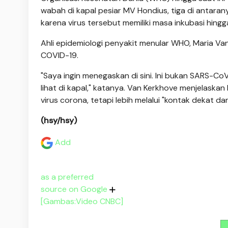
wabah di kapal pesiar MV Hondius, tiga di antar
karena virus tersebut memiliki masa inkubasi hing
Ahli epidemiologi penyakit menular WHO, Maria V
COVID-19.
"Saya ingin menegaskan di sini. Ini bukan SARS-CoV
lihat di kapal," katanya. Van Kerkhove menjelask
virus corona, tetapi lebih melalui "kontak dekat dan
(hsy/hsy)
Add
as a preferred
source on Google
[Gambas:Video CNBC]