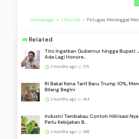
Homepage
Lifestyle
Petugas Meninggal Me
Related
Tito Ingatkan Gubernur hingga Bupati:
Ada Lagi Honore...
2 months ago
175
RI Bakal Kena Tarif Baru Trump 10%, Me
Bilang Begini
2 months ago
164
Industri Tembakau Contoh Hilirisasi Nya
Perlu Kebijakan B...
2 months ago
188