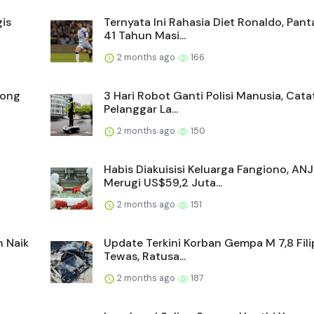
is
Ternyata Ini Rahasia Diet Ronaldo, Pan
41 Tahun Masi...
2 months ago
166
yong
3 Hari Robot Ganti Polisi Manusia, Cata
Pelanggar La...
2 months ago
150
Habis Diakuisisi Keluarga Fangiono, AN
Merugi US$59,2 Juta...
2 months ago
151
n Naik
Update Terkini Korban Gempa M 7,8 Filip
Tewas, Ratusa...
2 months ago
187