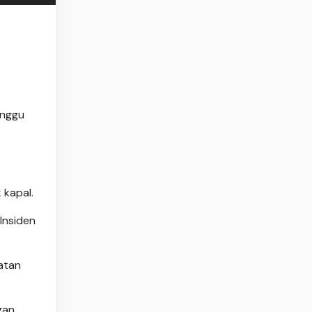
inggu
t
 kapal.
Insiden
atan
gan