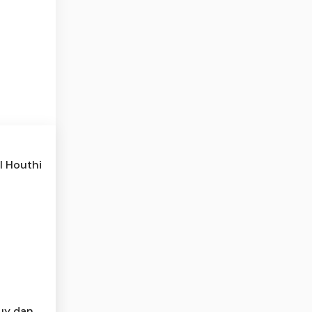
l Houthi
Buy dan