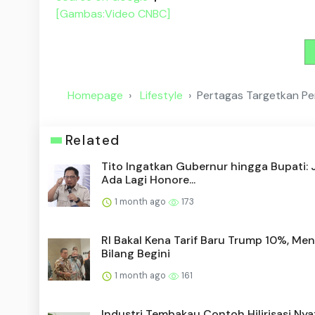
[Gambas:Video CNBC]
Homepage
Lifestyle
Pertagas Targetkan P
Related
Tito Ingatkan Gubernur hingga Bupati:
Ada Lagi Honore...
1 month ago
173
RI Bakal Kena Tarif Baru Trump 10%, Me
Bilang Begini
1 month ago
161
Industri Tembakau Contoh Hilirisasi Nya