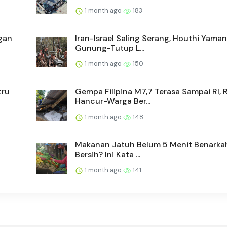
1 month ago
183
gan
Iran-Israel Saling Serang, Houthi Yama
Gunung-Tutup L...
1 month ago
150
tru
Gempa Filipina M7,7 Terasa Sampai RI,
Hancur-Warga Ber...
1 month ago
148
Makanan Jatuh Belum 5 Menit Benarka
Bersih? Ini Kata ...
1 month ago
141