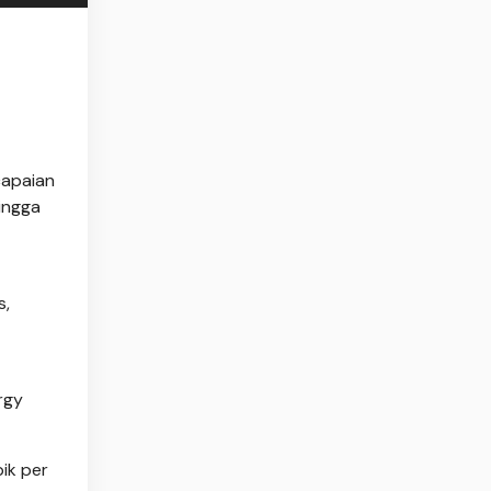
capaian
ingga
s,
rgy
ik per