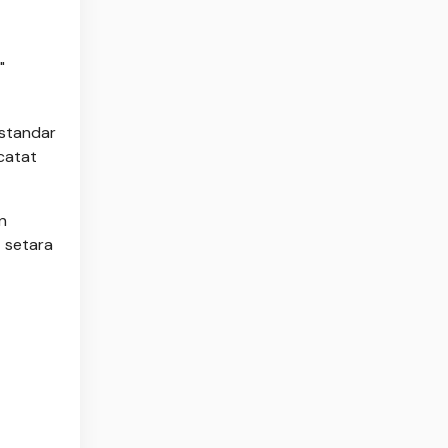
"
 standar
catat
n
 setara