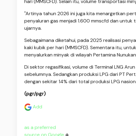
hari (MMSCFD). Selain itu, volume transportasi miny
"Artinya tahun 2026 ini juga kita menargetkan per
penyaluran gas menjadi 1.600 mmscfd dan untuk tran
ujarnya.
Sebagaimana diketahui, pada 2025 realisasi penya
kaki kubik per hari (MMSCFD). Sementara itu, unt
menyalurkan minyak di wilayah Pertamina Nunukan m
Di sektor regasifikasi, volume di Terminal LNG Ar
sebelumnya. Sedangkan produksi LPG dari PT Pert
dengan sekitar 14% dari total produksi LPG nasiona
(pgr/pgr)
Add
as a preferred
source on Google