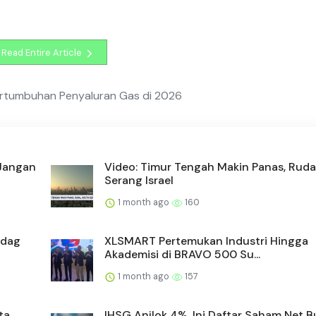
Read Entire Article
ertumbuhan Penyaluran Gas di 2026
 Jangan
Video: Timur Tengah Makin Panas, Ruda
Serang Israel
1 month ago
160
ndag
XLSMART Pertemukan Industri Hingga
Akademisi di BRAVO 500 Su...
1 month ago
157
ta,
IHSG Anjlok 4%, Ini Daftar Saham Net 