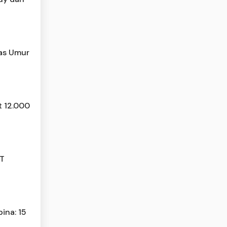
tas Umur
t 12.000
JT
ina: 15