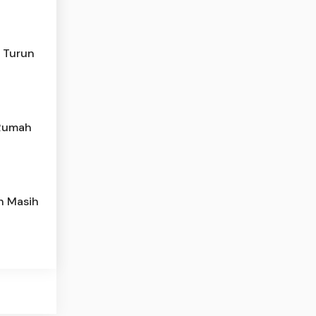
n Turun
 Rumah
h Masih