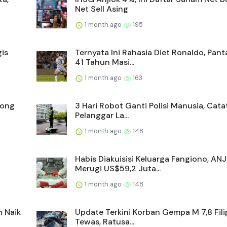
Net Sell Asing
1 month ago
195
is
Ternyata Ini Rahasia Diet Ronaldo, Pan
41 Tahun Masi...
1 month ago
163
yong
3 Hari Robot Ganti Polisi Manusia, Cata
Pelanggar La...
1 month ago
148
Habis Diakuisisi Keluarga Fangiono, AN
Merugi US$59,2 Juta...
1 month ago
148
n Naik
Update Terkini Korban Gempa M 7,8 Filip
Tewas, Ratusa...