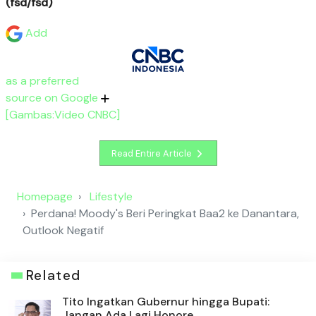
(fsd/fsd)
Add
as a preferred
source on Google
[Gambas:Video CNBC]
Read Entire Article
Homepage
Lifestyle
Perdana! Moody's Beri Peringkat Baa2 ke Danantara,
Outlook Negatif
Related
Tito Ingatkan Gubernur hingga Bupati:
Jangan Ada Lagi Honore...