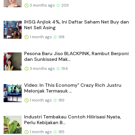
3 months ago
209
IHSG Anjlok 4%, Ini Daftar Saham Net Buy dan
Net Sell Asing
1 month ago
198
Pesona Baru Jiso BLACKPINK, Rambut Berponi
dan Sunkissed Mak...
3 months ago
194
Video: In This Economy" Crazy Rich Justru
Melonjak Termasuk ...
1 month ago
189
Industri Tembakau Contoh Hilirisasi Nyata,
Perlu Kebijakan B...
1 month ago
185