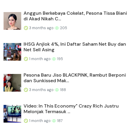
Anggun Berkebaya Cokelat, Pesona Tissa Biani
di Akad Nikah C...
3 months ago
205
IHSG Anjlok 4%, Ini Daftar Saham Net Buy dan
Net Sell Asing
1 month ago
195
Pesona Baru Jiso BLACKPINK, Rambut Berponi
dan Sunkissed Mak...
3 months ago
188
Video: In This Economy" Crazy Rich Justru
Melonjak Termasuk ...
1 month ago
187