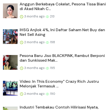
Anggun Berkebaya Cokelat, Pesona Tissa Biani
di Akad Nikah C...
3 months ago
213
IHSG Anjlok 4%, Ini Daftar Saham Net Buy dan
Net Sell Asing
2 months ago
198
Pesona Baru Jiso BLACKPINK, Rambut Berponi
dan Sunkissed Mak...
3 months ago
195
Video: In This Economy" Crazy Rich Justru
Melonjak Termasuk ...
2 months ago
190
Industri Tembakau Contoh Hilirisasi Nyata,