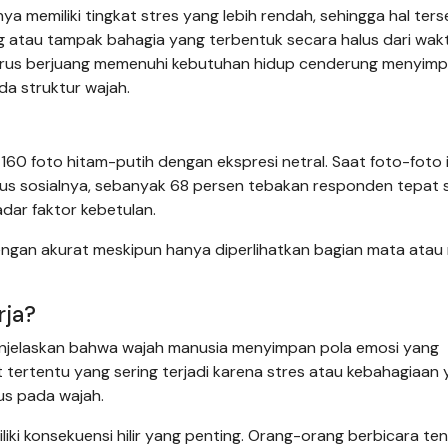
nya memiliki tingkat stres yang lebih rendah, sehingga hal ter
g atau tampak bahagia yang terbentuk secara halus dari wak
nerus berjuang memenuhi kebutuhan hidup cenderung menyim
a struktur wajah.
160 foto hitam-putih dengan ekspresi netral. Saat foto-foto 
us sosialnya, sebanyak 68 persen tebakan responden tepat 
adar faktor kebetulan.
an akurat meskipun hanya diperlihatkan bagian mata atau 
rja?
i, menjelaskan bahwa wajah manusia menyimpan pola emosi yang
 tertentu yang sering terjadi karena stres atau kebahagiaan
us pada wajah.
liki konsekuensi hilir yang penting. Orang-orang berbicara te