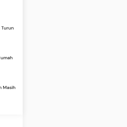
n Turun
 Rumah
h Masih