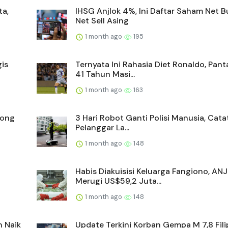
ta,
IHSG Anjlok 4%, Ini Daftar Saham Net 
Net Sell Asing
1 month ago
195
is
Ternyata Ini Rahasia Diet Ronaldo, Pan
41 Tahun Masi...
1 month ago
163
yong
3 Hari Robot Ganti Polisi Manusia, Cata
Pelanggar La...
1 month ago
148
Habis Diakuisisi Keluarga Fangiono, AN
Merugi US$59,2 Juta...
1 month ago
148
n Naik
Update Terkini Korban Gempa M 7,8 Filip