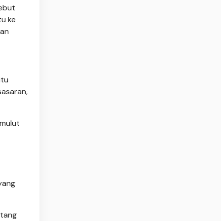
sebut
tu ke
pan
itu
sasaran,
mulut
 yang
ntang