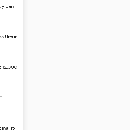
Buy dan
tas Umur
t 12.000
JT
ina: 15