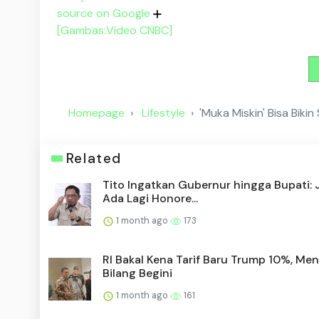
source on Google
[Gambas:Video CNBC]
Homepage
Lifestyle
'Muka Miskin' Bisa Biki
Related
Tito Ingatkan Gubernur hingga Bupati:
Ada Lagi Honore...
1 month ago
173
RI Bakal Kena Tarif Baru Trump 10%, Me
Bilang Begini
1 month ago
161