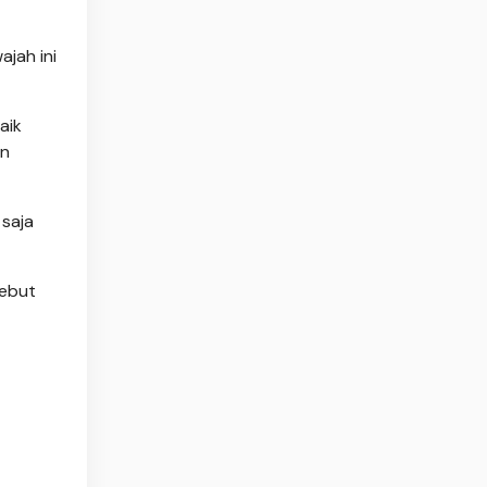
jah ini
aik
an
 saja
sebut