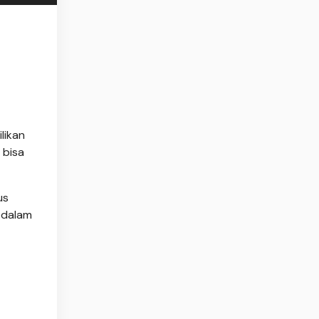
likan
 bisa
us
 dalam