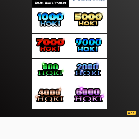
About Us
·
Contact Us
·
Terms & Conditions
·