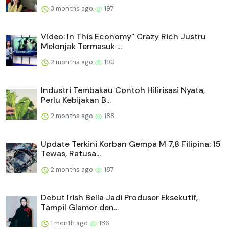
3 months ago
197
Video: In This Economy" Crazy Rich Justru
Melonjak Termasuk ...
2 months ago
190
Industri Tembakau Contoh Hilirisasi Nyata,
Perlu Kebijakan B...
2 months ago
188
Update Terkini Korban Gempa M 7,8 Filipina: 15
Tewas, Ratusa...
2 months ago
187
Debut Irish Bella Jadi Produser Eksekutif,
Tampil Glamor den...
1 month ago
186