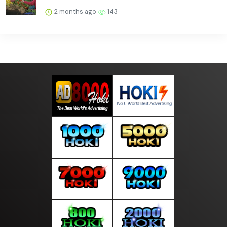
2 months ago
143