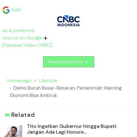
Add
as a preferred
source on Google
[Gambas:Video CNBC]
Read Entire Article
Homepage
Lifestyle
Demo Buruh Besar-Besaran, Pemerintah Warning
Ekonomi Bisa Ambruk
Related
Tito Ingatkan Gubernur hingga Bupati:
Jangan Ada Lagi Honore...