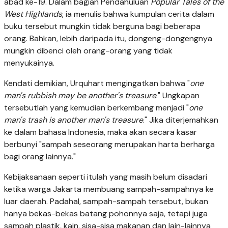
abad ke-19. Dalam bagian Pendahuluan
Popular Tales of the
West Highlands
, ia menulis bahwa kumpulan cerita dalam
buku tersebut mungkin tidak berguna bagi beberapa
orang. Bahkan, lebih daripada itu, dongeng-dongengnya
mungkin dibenci oleh orang-orang yang tidak
menyukainya.
Kendati demikian, Urquhart mengingatkan bahwa "
one
man's rubbish may be another's treasure
." Ungkapan
tersebutlah yang kemudian berkembang menjadi "
one
man's trash is another man's treasure
." Jika diterjemahkan
ke dalam bahasa Indonesia, maka akan secara kasar
berbunyi "sampah seseorang merupakan harta berharga
bagi orang lainnya."
Kebijaksanaan seperti itulah yang masih belum disadari
ketika warga Jakarta membuang sampah-sampahnya ke
luar daerah. Padahal, sampah-sampah tersebut, bukan
hanya bekas-bekas batang pohonnya saja, tetapi juga
sampah plastik, kain, sisa-sisa makanan dan lain-lainnya