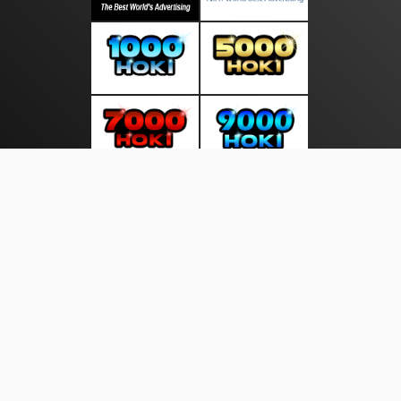
About Us
·
Contact Us
·
Terms & Conditions
·