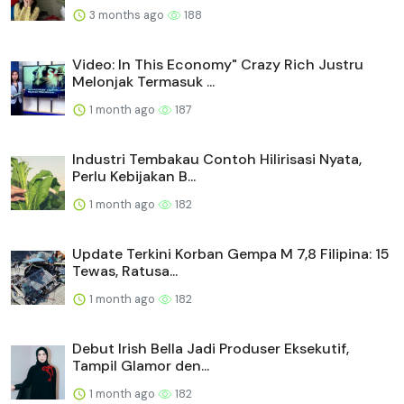
3 months ago
188
Video: In This Economy" Crazy Rich Justru
Melonjak Termasuk ...
1 month ago
187
Industri Tembakau Contoh Hilirisasi Nyata,
Perlu Kebijakan B...
1 month ago
182
Update Terkini Korban Gempa M 7,8 Filipina: 15
Tewas, Ratusa...
1 month ago
182
Debut Irish Bella Jadi Produser Eksekutif,
Tampil Glamor den...
1 month ago
182