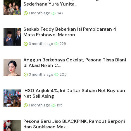
Sederhana Yura Yunita...
1 month ago
347
Seskab Teddy Beberkan Isi Pembicaraan 4
Mata Prabowo-Macron
3 months ago
229
Anggun Berkebaya Cokelat, Pesona Tissa Biani
di Akad Nikah C...
3 months ago
205
IHSG Anjlok 4%, Ini Daftar Saham Net Buy dan
Net Sell Asing
1 month ago
195
Pesona Baru Jiso BLACKPINK, Rambut Berponi
dan Sunkissed Mak...