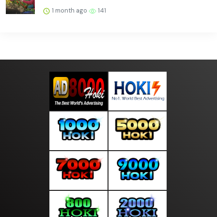
1 month ago
141