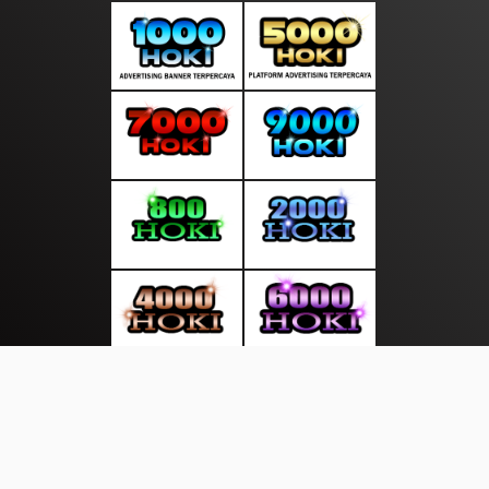
About Us
·
Contact Us
·
Terms & Conditions
·
© topberitabaru.com 2026. All rights are reserved