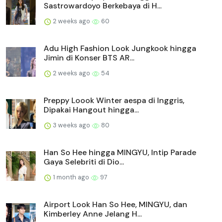
Sastrowardoyo Berkebaya di H...
2 weeks ago
60
Adu High Fashion Look Jungkook hingga
Jimin di Konser BTS AR...
2 weeks ago
54
Preppy Loook Winter aespa di Inggris,
Dipakai Hangout hingga...
3 weeks ago
80
Han So Hee hingga MINGYU, Intip Parade
Gaya Selebriti di Dio...
1 month ago
97
Airport Look Han So Hee, MINGYU, dan
Kimberley Anne Jelang H...