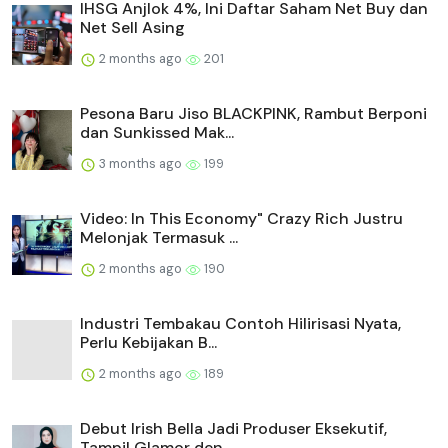
IHSG Anjlok 4%, Ini Daftar Saham Net Buy dan
Net Sell Asing
2 months ago
201
Pesona Baru Jiso BLACKPINK, Rambut Berponi
dan Sunkissed Mak...
3 months ago
199
Video: In This Economy" Crazy Rich Justru
Melonjak Termasuk ...
2 months ago
190
Industri Tembakau Contoh Hilirisasi Nyata,
Perlu Kebijakan B...
2 months ago
189
Debut Irish Bella Jadi Produser Eksekutif,
Tampil Glamor den...