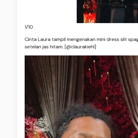
1
/
10
Cinta Laura tampil mengenakan mini dress slit sp
setelan jas hitam. [@claurakiehl]