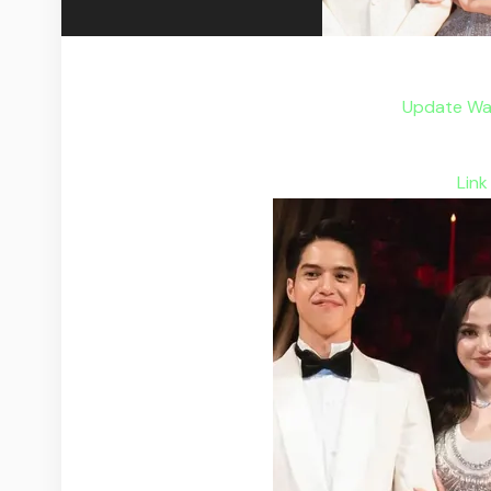
Update War
Link