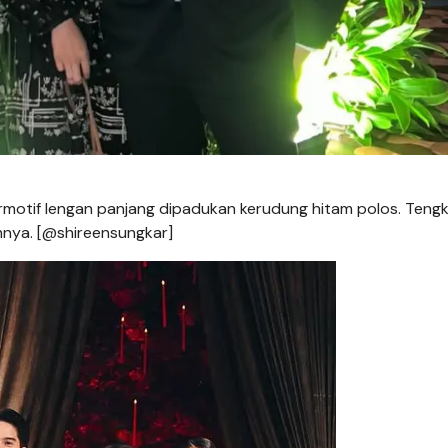
rmotif lengan panjang dipadukan kerudung hitam polos. Teng
mnya. [@shireensungkar]