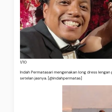
1
/
10
Indah Permatasari mengenakan long dress lengan p
setelan jasnya. [@indahpermatas]