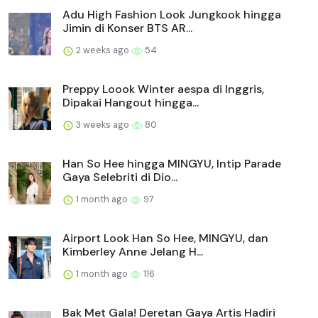
Adu High Fashion Look Jungkook hingga
Jimin di Konser BTS AR...
2 weeks ago
54
Preppy Loook Winter aespa di Inggris,
Dipakai Hangout hingga...
3 weeks ago
80
Han So Hee hingga MINGYU, Intip Parade
Gaya Selebriti di Dio...
1 month ago
97
Airport Look Han So Hee, MINGYU, dan
Kimberley Anne Jelang H...
1 month ago
116
Bak Met Gala! Deretan Gaya Artis Hadiri