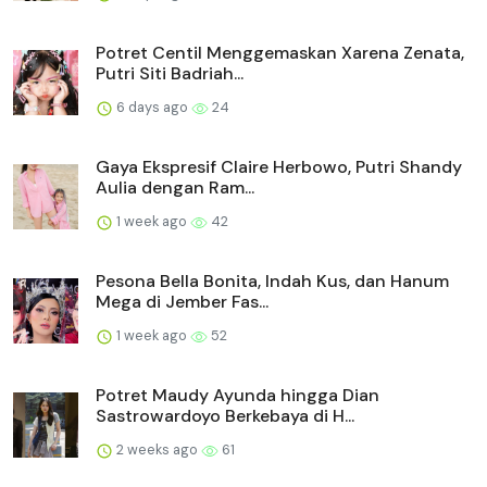
Potret Centil Menggemaskan Xarena Zenata,
Putri Siti Badriah...
6 days ago
24
Gaya Ekspresif Claire Herbowo, Putri Shandy
Aulia dengan Ram...
1 week ago
42
Pesona Bella Bonita, Indah Kus, dan Hanum
Mega di Jember Fas...
1 week ago
52
Potret Maudy Ayunda hingga Dian
Sastrowardoyo Berkebaya di H...
2 weeks ago
61