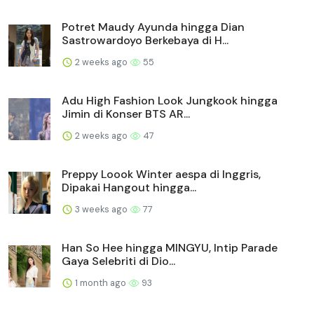
Potret Maudy Ayunda hingga Dian
Sastrowardoyo Berkebaya di H...
2 weeks ago
55
Adu High Fashion Look Jungkook hingga
Jimin di Konser BTS AR...
2 weeks ago
47
Preppy Loook Winter aespa di Inggris,
Dipakai Hangout hingga...
3 weeks ago
77
Han So Hee hingga MINGYU, Intip Parade
Gaya Selebriti di Dio...
1 month ago
93