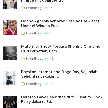
hingga Mick Jagger d...
1 month ago
116
Donna Agnesia Kenakan Setelan Batik saat
Hadir di Wisuda Put...
1 month ago
113
Maternity Shoot Terbaru Shenina Cinnamon
Curi Perhatian, Pam...
1 month ago
142
Rayakan International Yoga Day, Sejumlah
Selebritas Lakukan ...
1 month ago
122
Deretan Gaya Selebritas di YSL Beauty Block
Party Jakarta Ed...