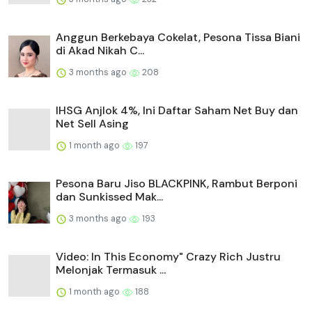
Anggun Berkebaya Cokelat, Pesona Tissa Biani
di Akad Nikah C...
3 months ago
208
IHSG Anjlok 4%, Ini Daftar Saham Net Buy dan
Net Sell Asing
1 month ago
197
Pesona Baru Jiso BLACKPINK, Rambut Berponi
dan Sunkissed Mak...
3 months ago
193
Video: In This Economy" Crazy Rich Justru
Melonjak Termasuk ...
1 month ago
188