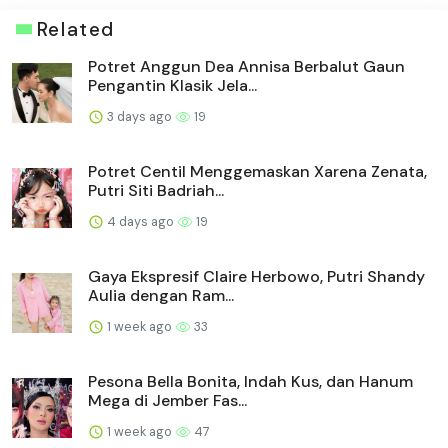
Related
Potret Anggun Dea Annisa Berbalut Gaun
Pengantin Klasik Jela...
3 days ago
19
Potret Centil Menggemaskan Xarena Zenata,
Putri Siti Badriah...
4 days ago
19
Gaya Ekspresif Claire Herbowo, Putri Shandy
Aulia dengan Ram...
1 week ago
33
Pesona Bella Bonita, Indah Kus, dan Hanum
Mega di Jember Fas...
1 week ago
47