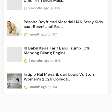
Umur 41 Tahun Masi...
2 months ago
166
Pesona Boyfriend Material HAN Stray Kids
saat Resmi Jadi Bra...
1 month ago
164
RI Bakal Kena Tarif Baru Trump 10%,
Mendag Bilang Begini
2 months ago
164
Intip 5 Hal Menarik dari Louis Vuitton
Women’s 2026 Collecti...
1 month ago
163
Video: Timur Tengah Makin Panas, Rudal
Houthi Serang Israel