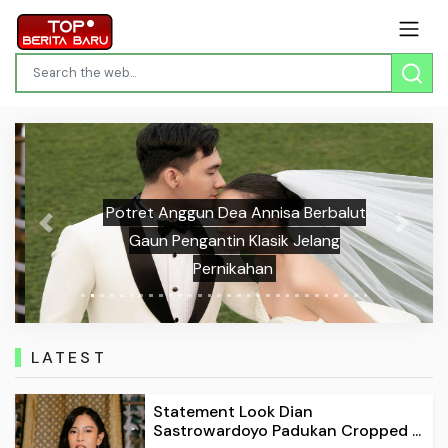
Potret Anggun Dea Annisa Berbalut
Previous
Next
Gaun Pengantin Klasik Jelang
Pernikahan
LATEST
Statement Look Dian
Sastrowardoyo Padukan Cropped ...