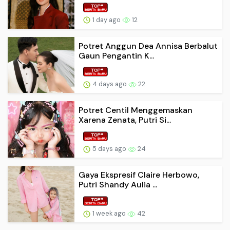
1 day ago
12
Potret Anggun Dea Annisa Berbalut
Gaun Pengantin K...
4 days ago
22
Potret Centil Menggemaskan
Xarena Zenata, Putri Si...
5 days ago
24
Gaya Ekspresif Claire Herbowo,
Putri Shandy Aulia ...
1 week ago
42