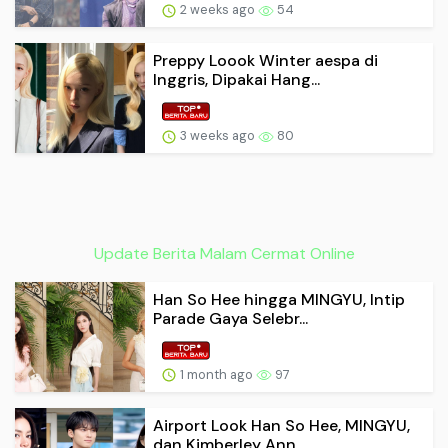
2 weeks ago
54
Preppy Loook Winter aespa di
Inggris, Dipakai Hang...
3 weeks ago
80
Update Berita Malam Cermat Online
Han So Hee hingga MINGYU, Intip
Parade Gaya Selebr...
1 month ago
97
Airport Look Han So Hee, MINGYU,
dan Kimberley Ann...