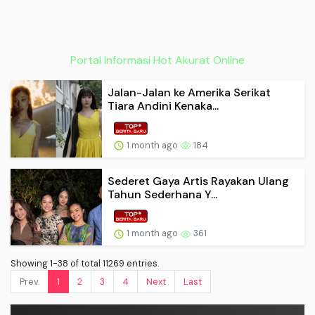
Portal Informasi Hot Akurat Online
Jalan-Jalan ke Amerika Serikat
Tiara Andini Kenaka...
1 month ago
184
Sederet Gaya Artis Rayakan Ulang
Tahun Sederhana Y...
1 month ago
361
Showing 1-38 of total 11269 entries.
Prev.
1
2
3
4
Next
Last